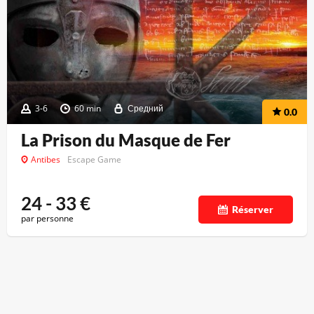
3-6
60 min
Средний
0.0
La Prison du Masque de Fer
Antibes
Escape Game
24 - 33
€
Réserver
par personne