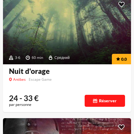
3-6
60 min
Средний
0.0
Nuit d'orage
Antibes
Escape Game
24 - 33
€
Réserver
par personne