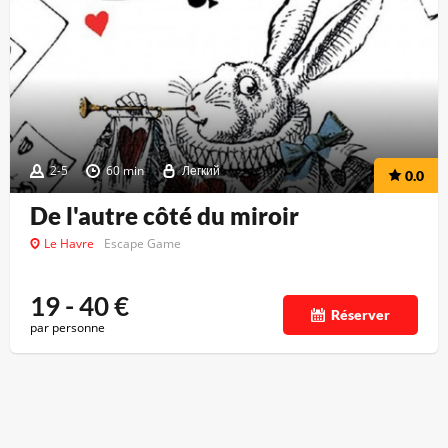
2-5
60 min
Легкий
0.0
De l'autre côté du miroir
Le Havre
Escape Game
19 - 40
€
Réserver
par personne