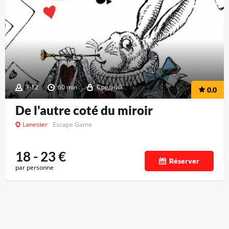
3-12
60 min
Средний
0.0
De l'autre coté du miroir
Lanester
Escape Game
18 - 23
€
Réserver
par personne