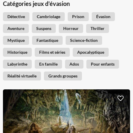
Catégories jeux d’évasion
Détective
Cambriolage
Prison
Évasion
Aventure
Suspens
Horreur
Thriller
Mystique
Fantastique
Science-fiction
Historique
Films et séries
Apocalyptique
Labyrinthe
En famille
Ados
Pour enfants
Réalité virtuelle
Grands groupes