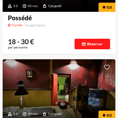
3-6
60 min
Средний
0.0
Possédé
Terville
Escape Game
18 - 30
€
Réserver
par personne
3-6
60 min
Средний
0.0