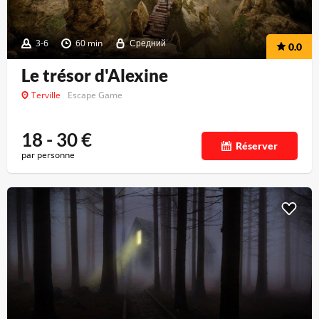
3-6
60 min
Средний
0.0
Le trésor d'Alexine
Terville
Escape Game
18 - 30
€
Réserver
par personne