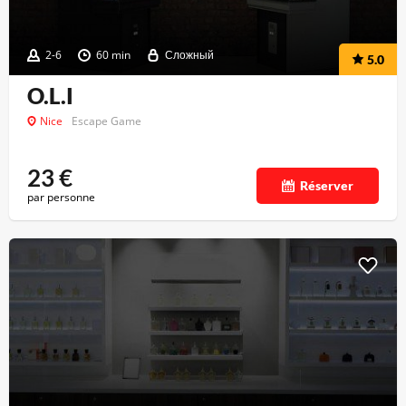
2-6
60 min
Сложный
5.0
O.L.I
Nice
Escape Game
23
€
Réserver
par personne