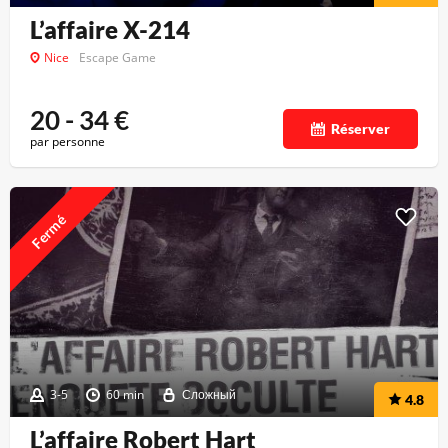
L’affaire X-214
Nice
Escape Game
20 - 34
€
Réserver
par personne
Fermé
3-5
60 min
Сложный
4.8
L’affaire Robert Hart