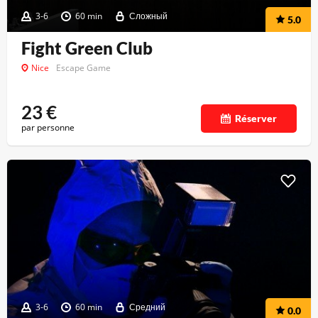
3-6
60 min
Сложный
5.0
Fight Green Club
Nice
Escape Game
23
€
Réserver
par personne
3-6
60 min
Средний
0.0