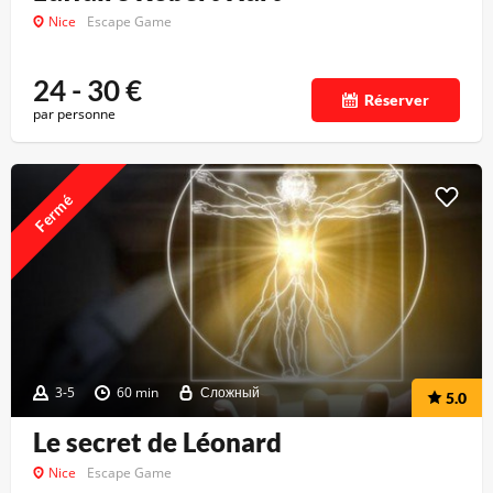
Nice
Escape Game
24 - 30
€
Réserver
par personne
Fermé
3-5
60 min
Сложный
5.0
Le secret de Léonard
Nice
Escape Game