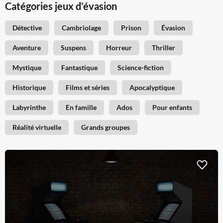
Catégories jeux d’évasion
Détective
Cambriolage
Prison
Évasion
Aventure
Suspens
Horreur
Thriller
Mystique
Fantastique
Science-fiction
Historique
Films et séries
Apocalyptique
Labyrinthe
En famille
Ados
Pour enfants
Réalité virtuelle
Grands groupes