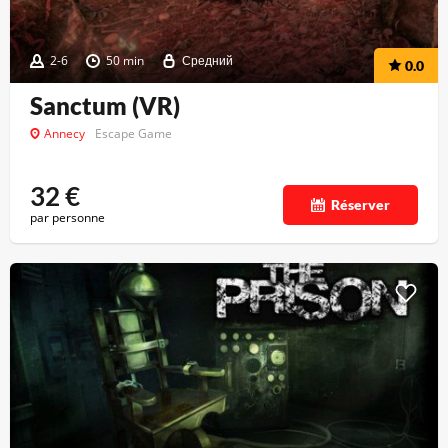
2-6
50 min
Средний
0.0
Sanctum (VR)
Annecy
Escape Game
32
€
Réserver
par personne