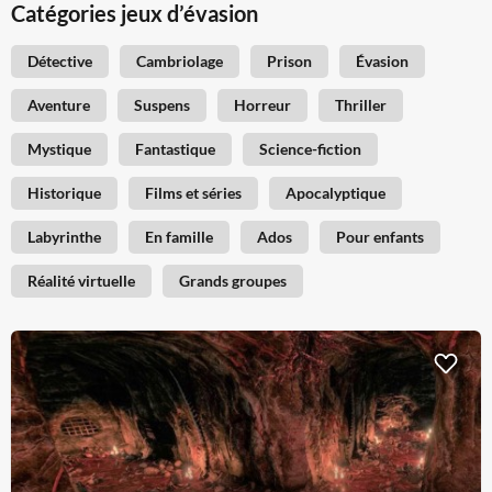
Catégories jeux d’évasion
Détective
Cambriolage
Prison
Évasion
Aventure
Suspens
Horreur
Thriller
Mystique
Fantastique
Science-fiction
Historique
Films et séries
Apocalyptique
Labyrinthe
En famille
Ados
Pour enfants
Réalité virtuelle
Grands groupes