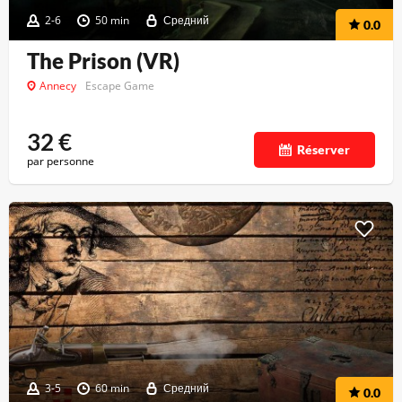
2-6
50 min
Средний
0.0
The Prison (VR)
Annecy
Escape Game
32
€
Réserver
par personne
3-5
60 min
Средний
0.0