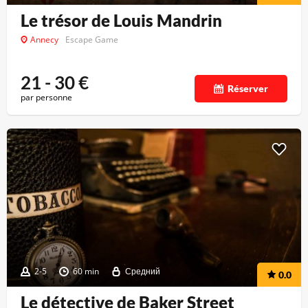
Le trésor de Louis Mandrin
Annecy
Escape Game
21 - 30
€
Réserver
par personne
2-5
60 min
Средний
0.0
Le détective de Baker Street