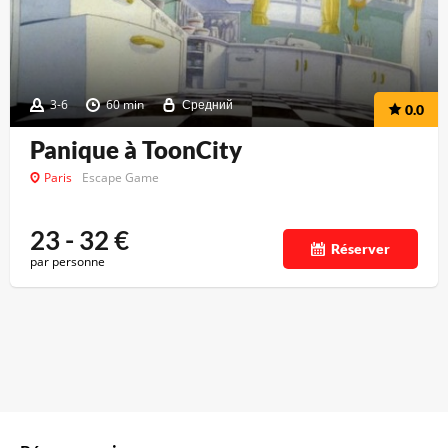
3-6
60 min
Средний
0.0
Panique à ToonCity
Paris
Escape Game
23 - 32
€
Réserver
par personne