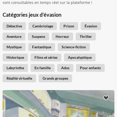
sont consultables en temps réel sur la plateforme !
Catégories jeux d’évasion
Détective
Cambriolage
Prison
Évasion
Aventure
Suspens
Horreur
Thriller
Mystique
Fantastique
Science-fiction
Historique
Films et séries
Apocalyptique
Labyrinthe
En famille
Ados
Pour enfants
Réalité virtuelle
Grands groupes