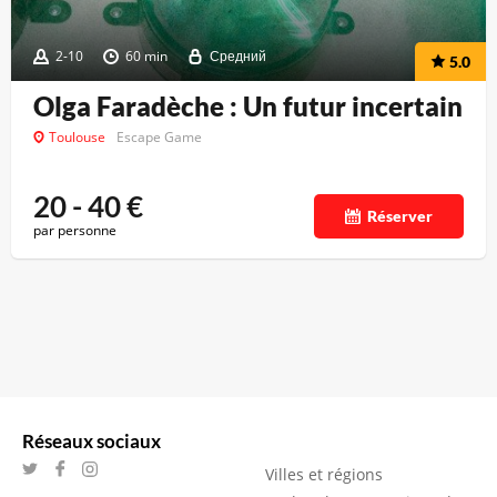
2-10
60 min
Средний
5.0
Olga Faradèche : Un futur incertain
Toulouse
Escape Game
20 - 40
€
Réserver
par personne
Réseaux sociaux
Villes et régions