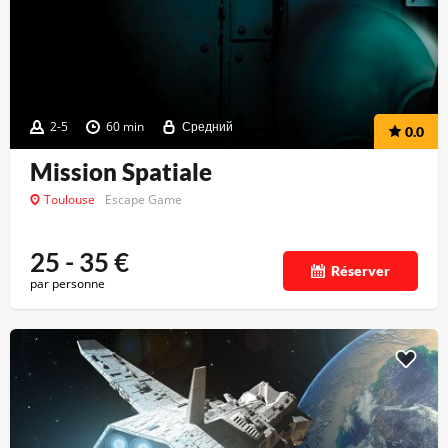
2-5
60 min
Средний
0.0
Mission Spatiale
Toulouse
Escape Game
25 - 35
€
Réserver
par personne