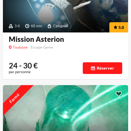
3-6
60 min
Средний
5.0
Mission Asterion
Toulouse
Escape Game
24 - 30
€
Réserver
par personne
Fermé