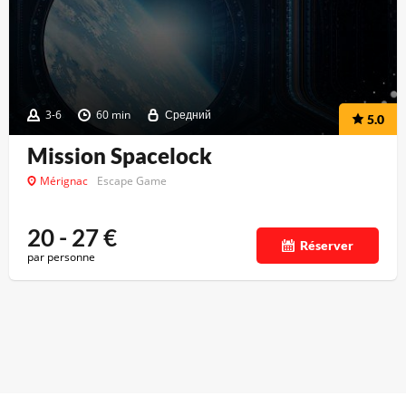
3-6
60 min
Средний
5.0
Mission Spacelock
Mérignac
Escape Game
20 - 27
€
Réserver
par personne