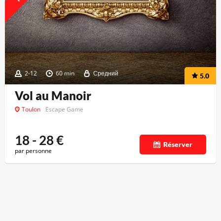
2-12
60 min
Средний
5.0
Vol au Manoir
Toulon
Escape Game
18 - 28
€
Réserver
par personne