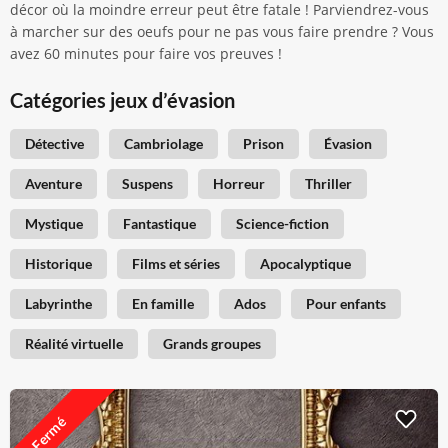
décor où la moindre erreur peut être fatale ! Parviendrez-vous
à marcher sur des oeufs pour ne pas vous faire prendre ? Vous
avez 60 minutes pour faire vos preuves !
Catégories jeux d’évasion
Détective
Cambriolage
Prison
Évasion
Aventure
Suspens
Horreur
Thriller
Mystique
Fantastique
Science-fiction
Historique
Films et séries
Apocalyptique
Labyrinthe
En famille
Ados
Pour enfants
Réalité virtuelle
Grands groupes
Fermé