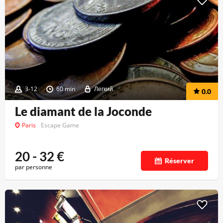
3-12
60 min
Легкий
0.0
Le diamant de la Joconde
Paris
Escape Game
20 - 32
€
Réserver
par personne