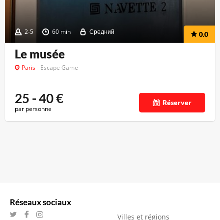
2-5
60 min
Средний
0.0
Le musée
Paris
Escape Game
25 - 40
€
Réserver
par personne
Réseaux sociaux
Villes et régions