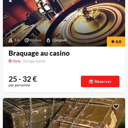
3-6
60 min
Средний
0.0
Braquage au casino
Paris
Escape Game
25 - 32
€
Réserver
par personne