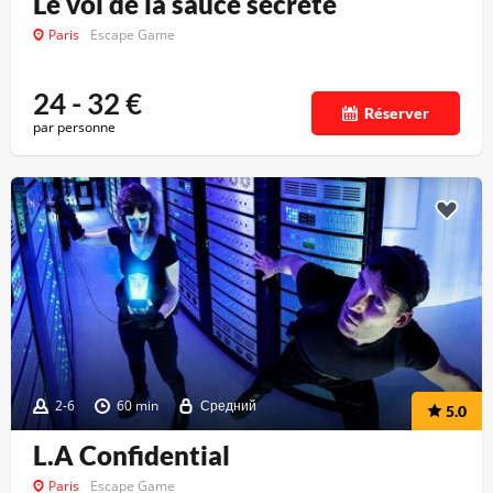
Le vol de la sauce secrète
Paris
Escape Game
24 - 32
€
Réserver
par personne
2-6
60 min
Средний
5.0
L.A Confidential
Paris
Escape Game