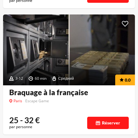
par personne
3-12
60 min
Средний
0.0
Braquage à la française
Paris
Escape Game
25 - 32
€
Réserver
par personne