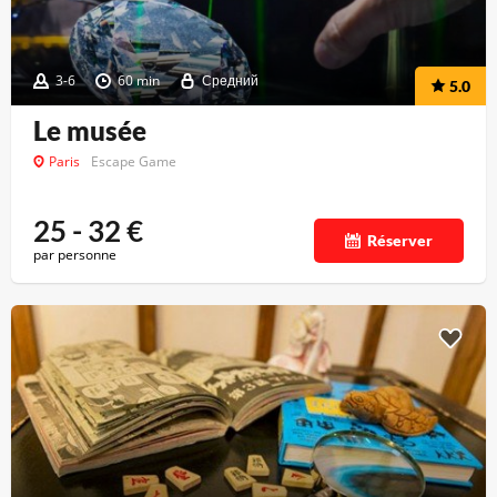
3-6
60 min
Средний
5.0
Le musée
Paris
Escape Game
25 - 32
€
Réserver
par personne