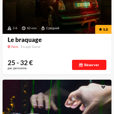
3-6
60 min
Средний
5.0
Le braquage
Paris
Escape Game
25 - 32
€
Réserver
par personne