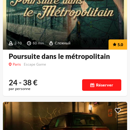
2-10
60 min
Сложный
5.0
Poursuite dans le métropolitain
Paris
Escape Game
24 - 38
€
Réserver
par personne