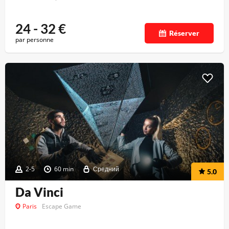
24 - 32
€
Réserver
par personne
2-5
60 min
Средний
5.0
Da Vinci
Paris
Escape Game