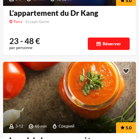
5.0
L’appartement du Dr Kang
Paris
Escape Game
23 - 48
€
Réserver
par personne
3-12
60 min
Средний
5.0