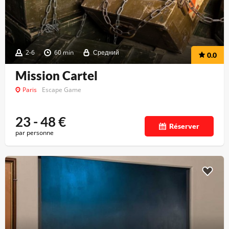
2-6
60 min
Средний
0.0
Mission Cartel
Paris
Escape Game
23 - 48
€
Réserver
par personne