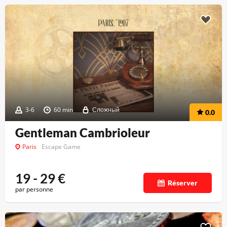
3-6
60 min
Сложный
0.0
Gentleman Cambrioleur
Paris
Escape Game
19 - 29
€
Réserver
par personne