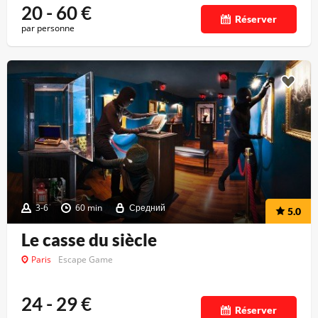
20 - 60
€
Réserver
par personne
3-6
60 min
Средний
5.0
Le casse du siècle
Paris
Escape Game
24 - 29
€
Réserver