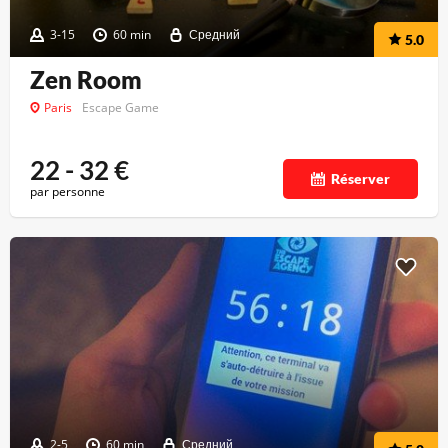
3-15
60 min
Средний
5.0
Zen Room
Paris
Escape Game
22 - 32
€
Réserver
par personne
2-5
60 min
Средний