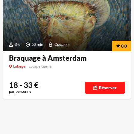
3-6
60 min
Средний
0.0
Braquage à Amsterdam
Labège
Escape Game
18 - 33
€
Réserver
par personne