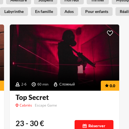
Labyrinthe
En famille
Ados
Pour enfants
Réali
2-6
60 min
Сложный
0.0
Top Secret
Cabriès
Escape Game
23 - 30
€
Réserver