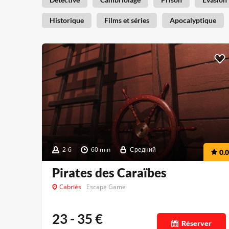
Historique
Films et séries
Apocalyptique
2-6
60 min
Средний
0.0
Pirates des Caraïbes
Cabriès
Escape Game
23 - 35
€
Réserver