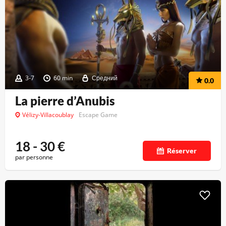
3-7
60 min
Средний
0.0
La pierre d’Anubis
Vélizy-Villacoublay
Escape Game
18 - 30
€
Réserver
par personne