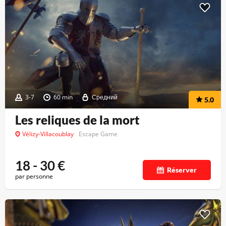
3-7
60 min
Средний
5.0
Les reliques de la mort
Vélizy-Villacoublay
Escape Game
18 - 30
€
Réserver
par personne