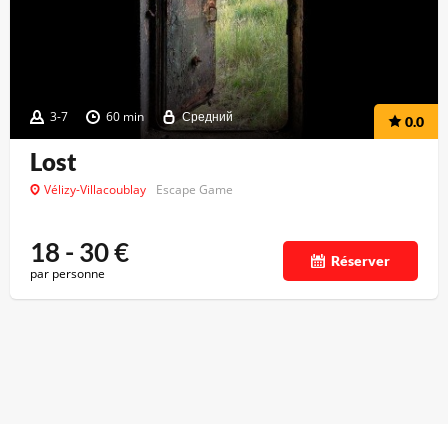
3-7
60 min
Средний
0.0
Lost
Vélizy-Villacoublay
Escape Game
18 - 30
€
Réserver
par personne