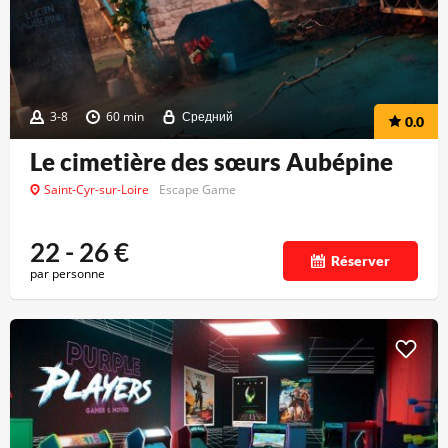
3-8
60 min
Средний
0.0
Le cimetière des sœurs Aubépine
Saint-Cyr-sur-Loire
Escape Game
22 - 26
€
Réserver
par personne