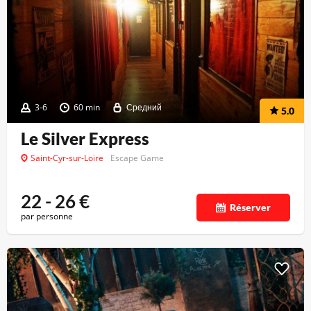
3-6
60 min
Средний
5.0
Le Silver Express
Saint-Cyr-sur-Loire
Escape Game
22 - 26
€
Réserver
par personne