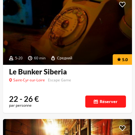
5-20
60 min
Средний
5.0
Le Bunker Siberia
Saint-Cyr-sur-Loire
Escape Game
22 - 26
€
Réserver
par personne