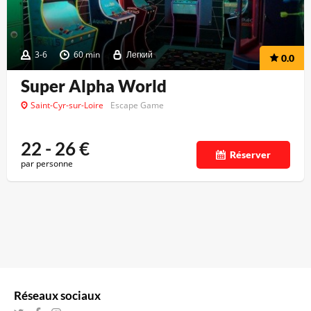
3-6
60 min
Легкий
0.0
Super Alpha World
Saint-Cyr-sur-Loire
Escape Game
22 - 26
€
Réserver
par personne
Réseaux sociaux