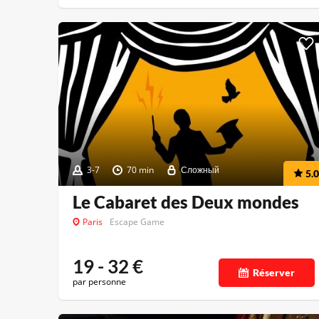
3-7
70 min
Сложный
5.0
Le Cabaret des Deux mondes
Paris
Escape Game
19 - 32
€
Réserver
par personne