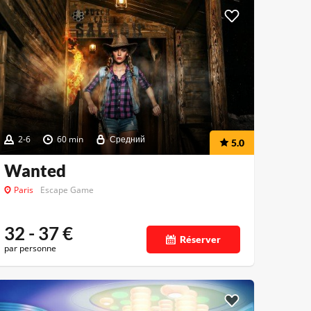
2-6
60 min
Средний
5.0
Wanted
Paris
Escape Game
32 - 37
€
Réserver
par personne