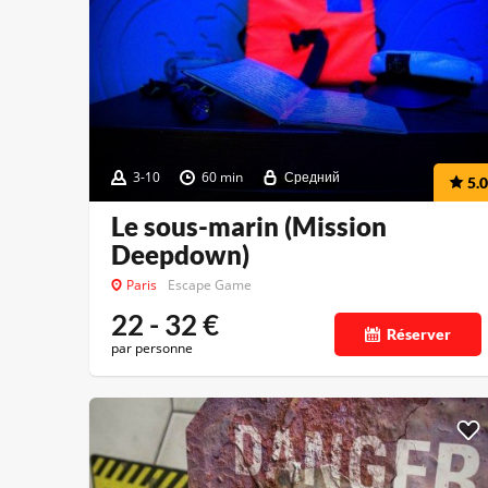
3-10
60 min
Средний
5.0
Le sous-marin (Mission
Deepdown)
Paris
Escape Game
22 - 32
€
Réserver
par personne