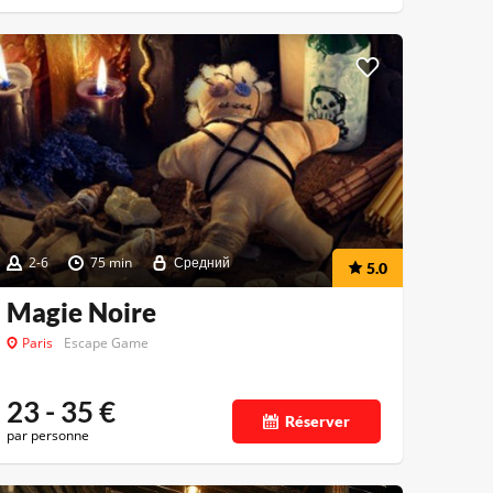
2-6
75 min
Средний
5.0
Magie Noire
Paris
Escape Game
23 - 35
€
Réserver
par personne