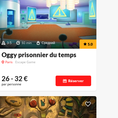
3-5
60 min
Средний
5.0
Oggy prisonnier du temps
Paris
Escape Game
26 - 32
€
Réserver
par personne