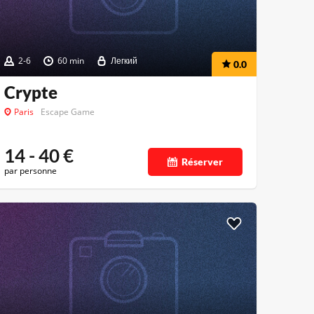
2-6
60 min
Легкий
0.0
Crypte
Paris
Escape Game
14 - 40
€
Réserver
par personne