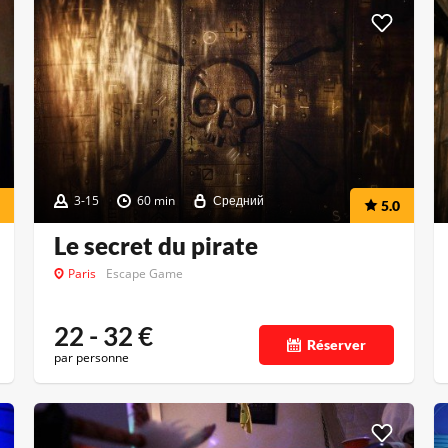
3-15
60 min
Средний
5.0
Le secret du pirate
Paris
Escape Game
22 - 32
€
Réserver
par personne