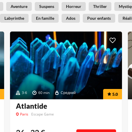
Aventure
Suspens
Horreur
Thriller
Mystiq
Labyrinthe
En famille
Ados
Pour enfants
Réali
3-6
60 min
Средний
5.0
Atlantide
Paris
Escape Game