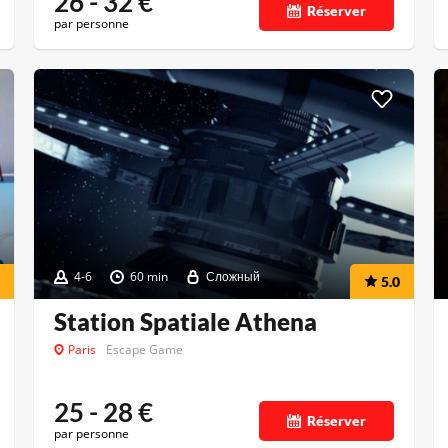
26 - 32
€
Réserver
par personne
4-6
60 min
Сложный
5.0
Station Spatiale Athena
Paris
Escape Game
25 - 28
€
Réserver
par personne