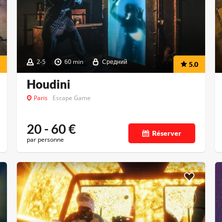
2-5
60 min
Средний
5.0
Houdini
Paris
Escape Game
20 - 60
€
Réserver
par personne