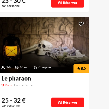
25 - 30
€
Réserver
par personne
3-6
60 min
Средний
5.0
Le pharaon
Paris
Escape Game
25 - 32
€
Réserver
par personne