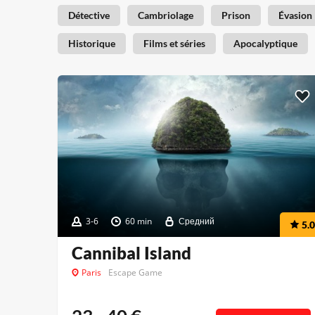
Détective
Cambriolage
Prison
Évasion
Historique
Films et séries
Apocalyptique
3-6
60 min
Средний
5.0
Cannibal Island
Paris
Escape Game