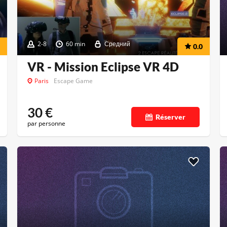
2-8
60 min
Средний
0.0
VR - Mission Eclipse VR 4D
Paris
Escape Game
30
€
Réserver
par personne