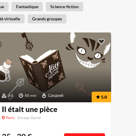
ue
Fantastique
Science-fiction
té virtuelle
Grands groupes
3-5
60 min
Средний
5.0
Il était une pièce
Paris
Escape Game