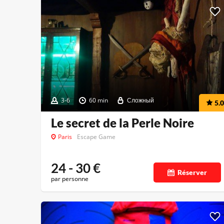
3-6
60 min
Сложный
5.0
Le secret de la Perle Noire
Paris
Escape Game
24 - 30
€
Réserver
par personne