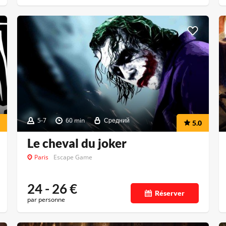
5-7
60 min
Средний
5.0
Le cheval du joker
Paris
Escape Game
24 - 26
€
Réserver
par personne