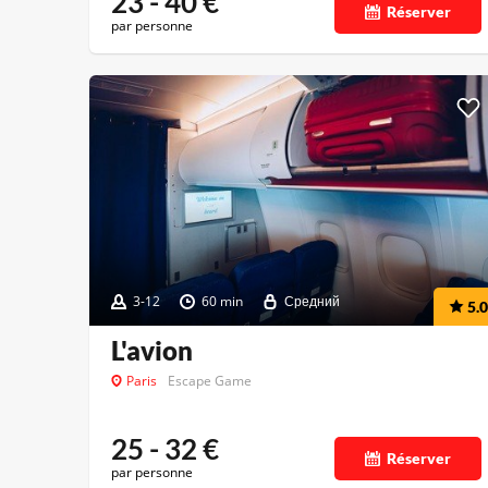
23 - 40
€
Réserver
par personne
3-12
60 min
Средний
5.0
L'avion
Paris
Escape Game
25 - 32
€
Réserver
par personne