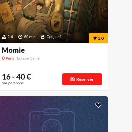
2-6
60 min
Средний
5.0
Momie
Paris
Escape Game
16 - 40
€
Réserver
par personne