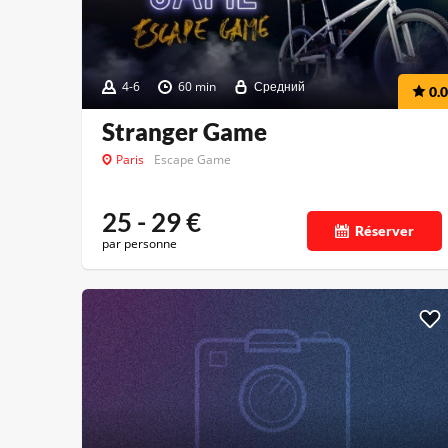
4-6
60 min
Средний
0.0
Stranger Game
Paris
Escape Game
25 - 29
€
Réserver
par personne