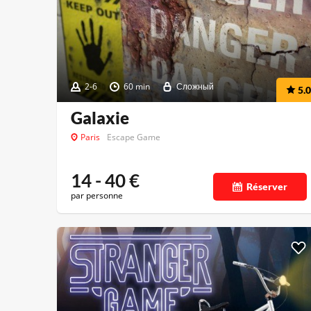
2-6
60 min
Сложный
5.0
Galaxie
Paris
Escape Game
14 - 40
€
Réserver
par personne