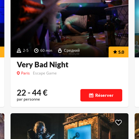
2-5
60 min
Средний
5.0
Very Bad Night
Paris
Escape Game
22 - 44
€
Réserver
par personne