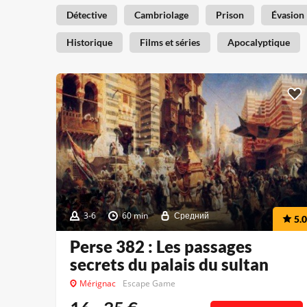
Détective
Cambriolage
Prison
Évasion
Historique
Films et séries
Apocalyptique
3-6
60 min
Средний
5.0
Perse 382 : Les passages
secrets du palais du sultan
Mérignac
Escape Game