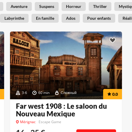
Aventure
Suspens
Horreur
Thriller
Mystiq
Labyrinthe
En famille
Ados
Pour enfants
Réali
3-6
60 min
Сложный
0.0
Far west 1908 : Le saloon du
Nouveau Mexique
Mérignac
Escape Game