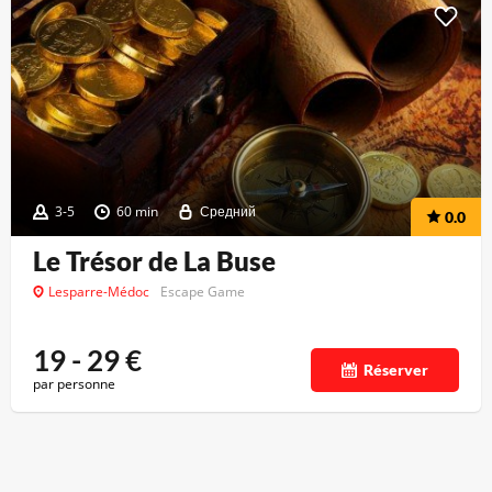
3-5
60 min
Средний
0.0
Le Trésor de La Buse
Lesparre-Médoc
Escape Game
19 - 29
€
Réserver
par personne