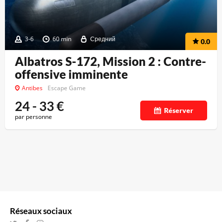
3-6
60 min
Средний
0.0
Albatros S-172, Mission 2 : Contre-
offensive imminente
Antibes
Escape Game
24 - 33
€
Réserver
par personne
Réseaux sociaux