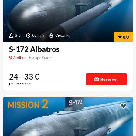
3-6
60 min
Средний
0.0
S-172 Albatros
Antibes
Escape Game
24 - 33
€
Réserver
par personne