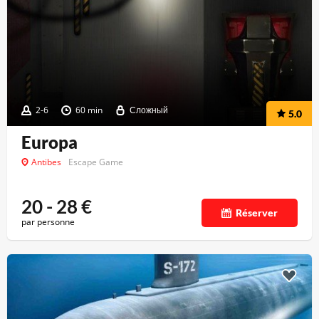
2-6
60 min
Сложный
5.0
Europa
Antibes
Escape Game
20 - 28
€
Réserver
par personne