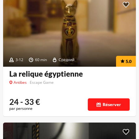
3-12
60 min
Средний
5.0
La relique égyptienne
Antibes
Escape Game
24 - 33
€
Réserver
par personne