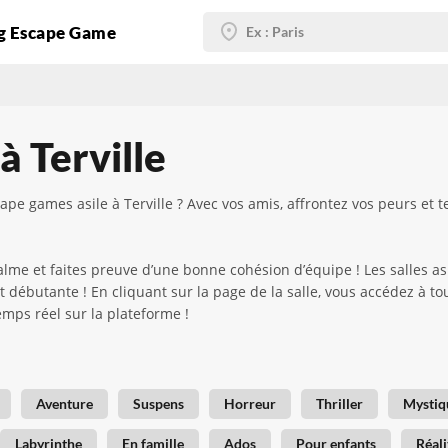
g Escape Game
à Terville
pe games asile à Terville ? Avec vos amis, affrontez vos peurs et t
calme et faites preuve d’une bonne cohésion d’équipe ! Les salles 
t débutante ! En cliquant sur la page de la salle, vous accédez à to
temps réel sur la plateforme !
Aventure
Suspens
Horreur
Thriller
Mystiq
Labyrinthe
En famille
Ados
Pour enfants
Réali