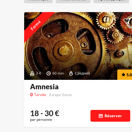
Fermé
3-6
60 min
Средний
5.0
Amnesia
Terville
Escape Game
18 - 30
€
Réserver
par personne