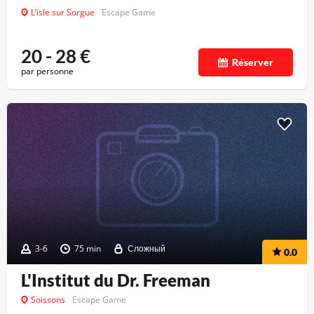
L’isle sur Sorgue
Escape Game
20 - 28
€
Réserver
par personne
3-6
75 min
Сложный
0.0
L'Institut du Dr. Freeman
Soissons
Escape Game