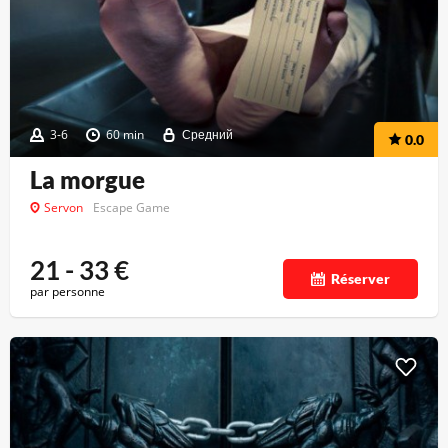
3-6
60 min
Средний
0.0
La morgue
Servon
Escape Game
21 - 33
€
Réserver
par personne