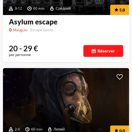
3-12
60 min
Средний
5.0
Asylum escape
Mauguio
Escape Game
20 - 29
€
Réserver
par personne
2-6
60 min
Легкий
0.0