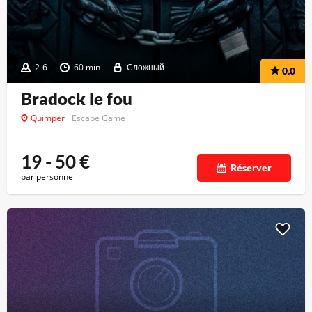
2-6
60 min
Сложный
0.0
Bradock le fou
Quimper
Escape Game
19 - 50
€
Réserver
par personne