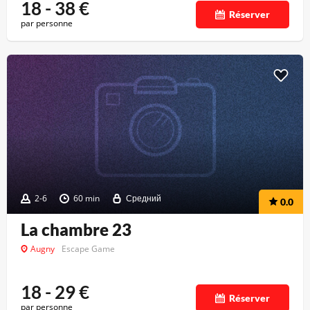
18 - 38
€
Réserver
par personne
2-6
60 min
Средний
0.0
La chambre 23
Augny
Escape Game
18 - 29
€
Réserver
par personne