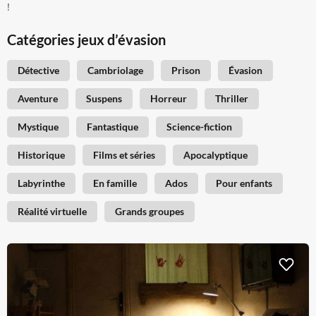
!
Catégories jeux d’évasion
Détective
Cambriolage
Prison
Évasion
Aventure
Suspens
Horreur
Thriller
Mystique
Fantastique
Science-fiction
Historique
Films et séries
Apocalyptique
Labyrinthe
En famille
Ados
Pour enfants
Réalité virtuelle
Grands groupes