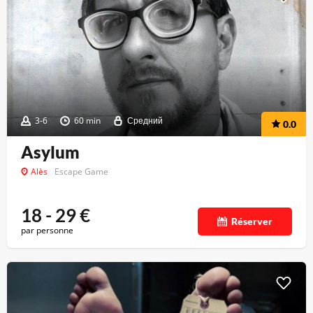
3-6
60 min
Средний
0.0
Asylum
Alès
Escape Game
18 - 29
€
Réserver
par personne