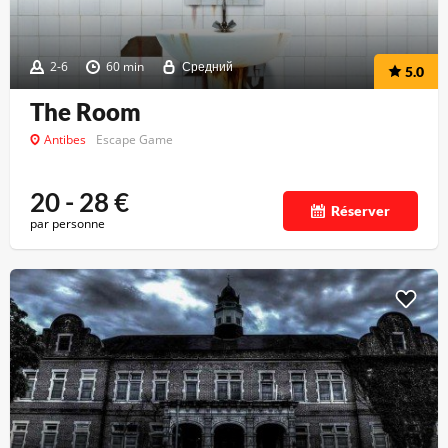
2-6
60 min
Средний
5.0
The Room
Antibes
Escape Game
20 - 28
€
Réserver
par personne