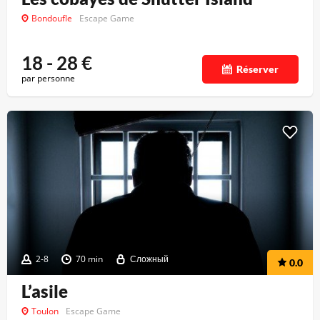
Bondoufle
Escape Game
18 - 28
€
Réserver
par personne
2-8
70 min
Сложный
0.0
L’asile
Toulon
Escape Game