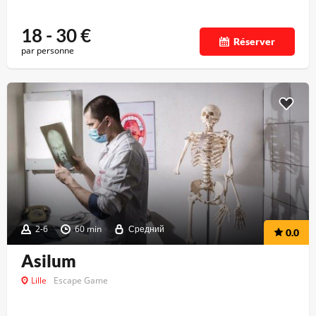
18 - 30
€
Réserver
par personne
2-6
60 min
Средний
0.0
Asilum
Lille
Escape Game