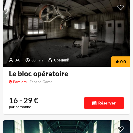
3-6
60 min
Средний
0.0
Le bloc opératoire
Pamiers
Escape Game
16 - 29
€
Réserver
par personne