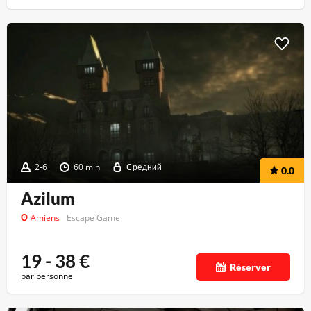
2-6
60 min
Средний
0.0
Azilum
Amiens
Escape Game
19 - 38
€
Réserver
par personne