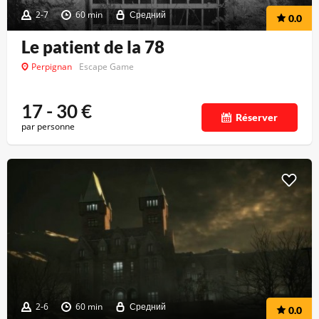
2-7
60 min
Средний
0.0
Le patient de la 78
Perpignan
Escape Game
17 - 30
€
Réserver
par personne
2-6
60 min
Средний
0.0