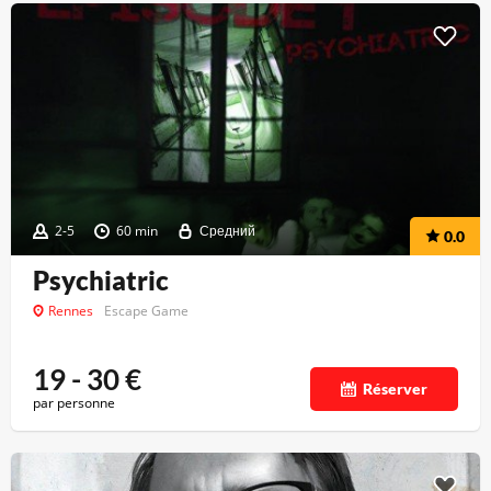
2-5
60 min
Средний
0.0
Psychiatric
Rennes
Escape Game
19 - 30
€
Réserver
par personne