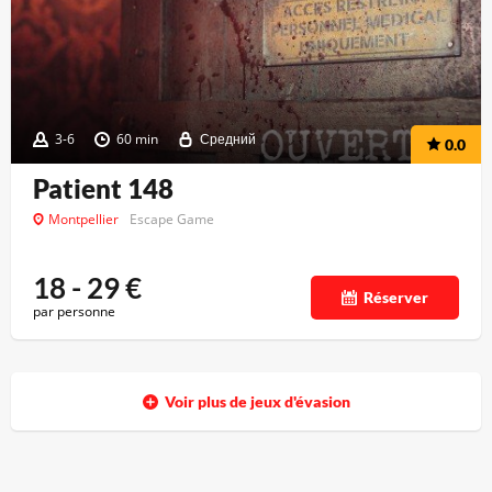
3-6
60 min
Средний
0.0
Patient 148
Montpellier
Escape Game
18 - 29
€
Réserver
par personne
Voir plus de jeux d'évasion