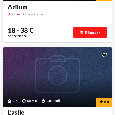
Azilum
Nîmes
Escape Game
18 - 38
€
Réserver
par personne
2-6
60 min
Средний
0.0
L’asile