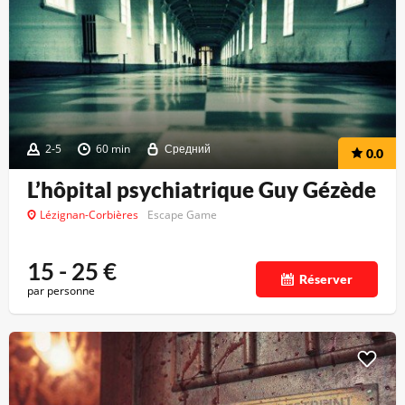
2-5
60 min
Средний
0.0
L’hôpital psychiatrique Guy Gézède
Lézignan-Corbières
Escape Game
15 - 25
€
Réserver
par personne