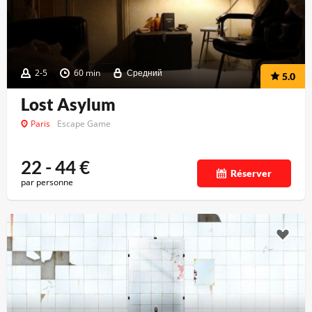
2-5
60 min
Средний
5.0
Lost Asylum
Paris
Escape Game
22 - 44
€
Réserver
par personne