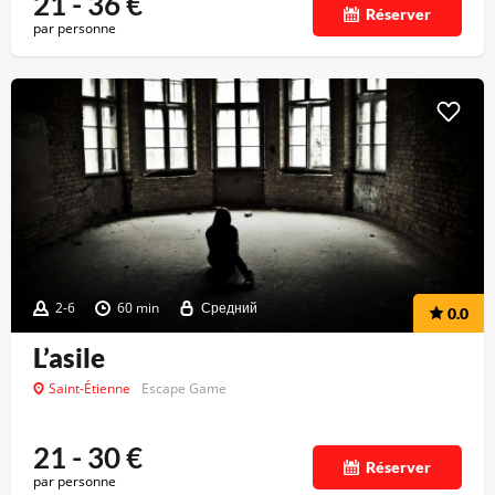
21 - 36
€
Réserver
par personne
2-6
60 min
Средний
0.0
L’asile
Saint-Étienne
Escape Game
21 - 30
€
Réserver
par personne