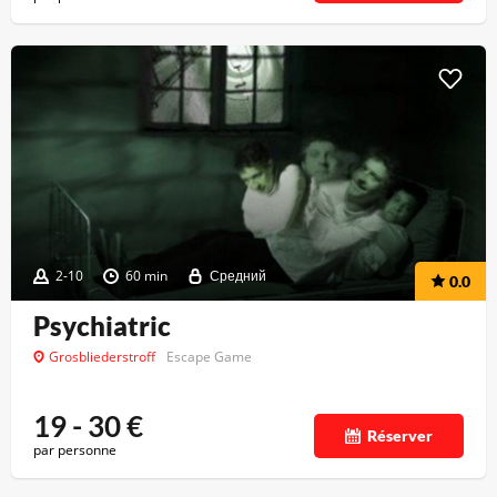
2-10
60 min
Средний
0.0
Psychiatric
Grosbliederstroff
Escape Game
19 - 30
€
Réserver
par personne