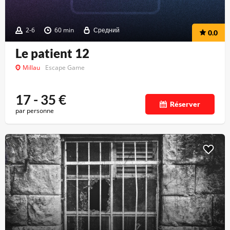
2-6
60 min
Средний
0.0
Le patient 12
Millau
Escape Game
17 - 35
€
Réserver
par personne