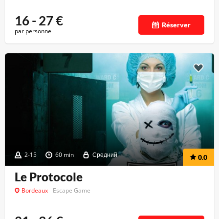
16 - 27
€
Réserver
par personne
2-15
60 min
Средний
0.0
Le Protocole
Bordeaux
Escape Game