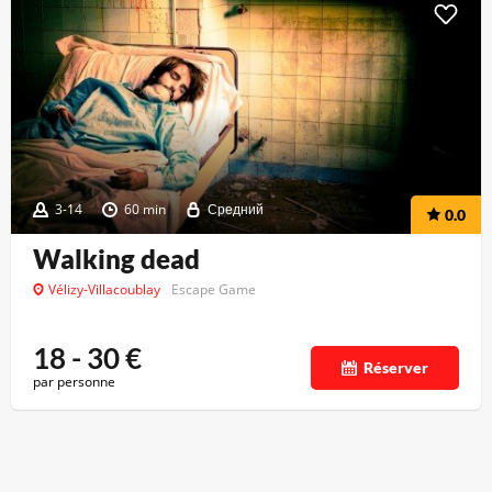
3-14
60 min
Средний
0.0
Walking dead
Vélizy-Villacoublay
Escape Game
18 - 30
€
Réserver
par personne