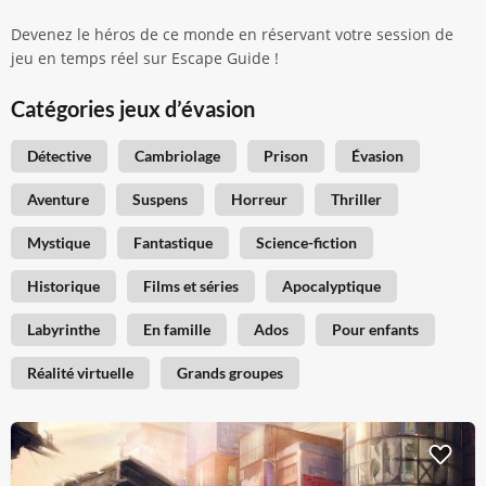
Devenez le héros de ce monde en réservant votre session de
jeu en temps réel sur Escape Guide !
Catégories jeux d’évasion
Détective
Cambriolage
Prison
Évasion
Aventure
Suspens
Horreur
Thriller
Mystique
Fantastique
Science-fiction
Historique
Films et séries
Apocalyptique
Labyrinthe
En famille
Ados
Pour enfants
Réalité virtuelle
Grands groupes