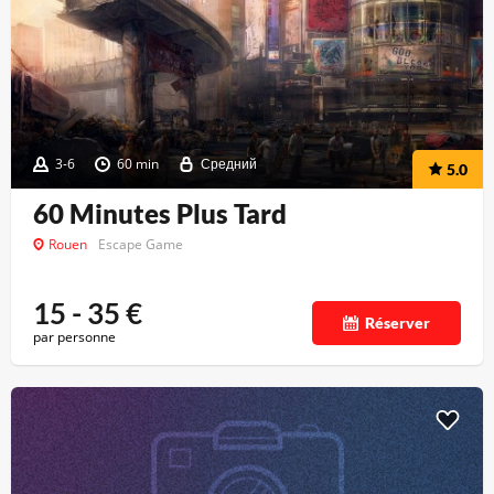
3-6
60 min
Средний
5.0
60 Minutes Plus Tard
Rouen
Escape Game
15 - 35
€
Réserver
par personne