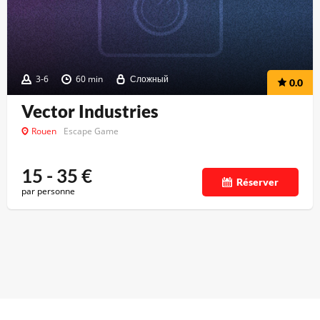
3-6
60 min
Сложный
0.0
Vector Industries
Rouen
Escape Game
15 - 35
€
Réserver
par personne