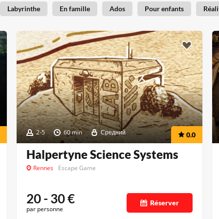
Labyrinthe
En famille
Ados
Pour enfants
Réali
2-5
60 min
Средний
0.0
Halpertyne Science Systems
Rennes
Escape Game
20 - 30
€
Réserver
par personne