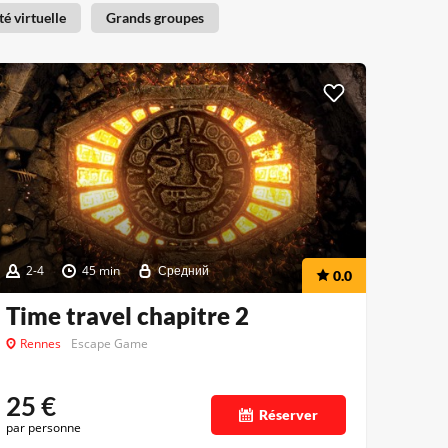
té virtuelle
Grands groupes
2-4
45 min
Средний
0.0
Time travel chapitre 2
Rennes
Escape Game
25
€
Réserver
par personne