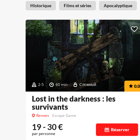
Historique
Films et séries
Apocalyptique
2-5
60 min
Сложный
0.0
Lost in the darkness : les
survivants
Rennes
Escape Game
19 - 30
€
Réserver
par personne