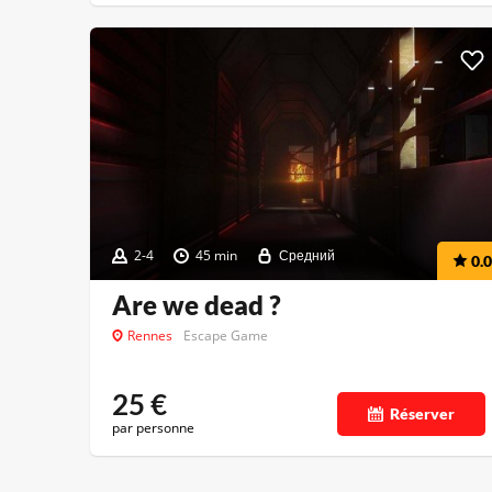
2-4
45 min
Средний
0.0
Are we dead ?
Rennes
Escape Game
25
€
Réserver
par personne