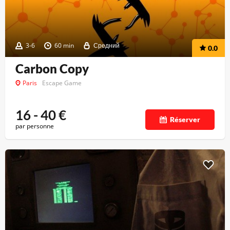
3-6
60 min
Средний
0.0
Carbon Copy
Paris
Escape Game
16 - 40
€
Réserver
par personne