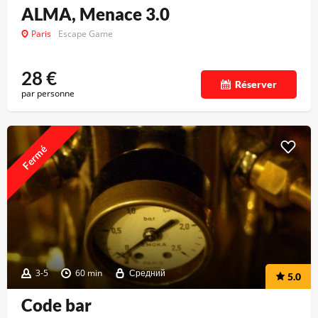
ALMA, Menace 3.0
Paris
Escape Game
28
€
Réserver
par personne
Fermé
3-5
60 min
Средний
5.0
Code bar