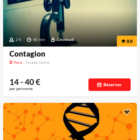
2-6
60 min
Сложный
0.0
Contagion
Paris
Escape Game
14 - 40
€
Réserver
par personne