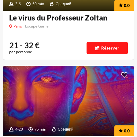
3-6
60 min
Средний
0.0
Le virus du Professeur Zoltan
Paris
Escape Game
21 - 32
€
Réserver
par personne
4-20
75 min
Средний
0.0