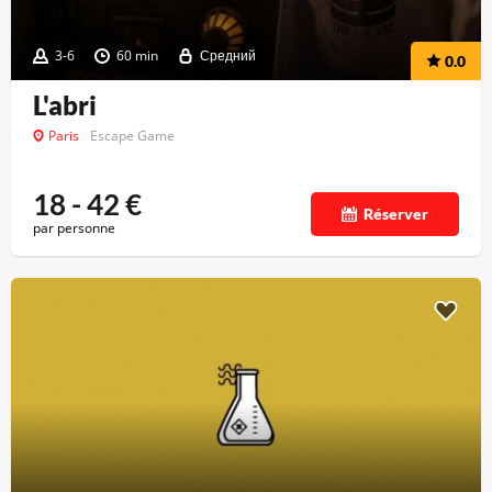
3-6
60 min
Средний
0.0
L'abri
Paris
Escape Game
18 - 42
€
Réserver
par personne