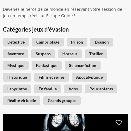
Devenez le héros de ce monde en réservant votre session de
jeu en temps réel sur Escape Guide !
Catégories jeux d’évasion
Détective
Cambriolage
Prison
Évasion
Aventure
Suspens
Horreur
Thriller
Mystique
Fantastique
Science-fiction
Historique
Films et séries
Apocalyptique
Labyrinthe
En famille
Ados
Pour enfants
Réalité virtuelle
Grands groupes