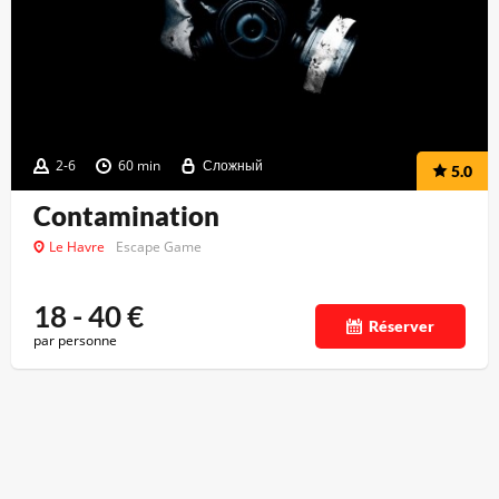
2-6
60 min
Сложный
5.0
Contamination
Le Havre
Escape Game
18 - 40
€
Réserver
par personne