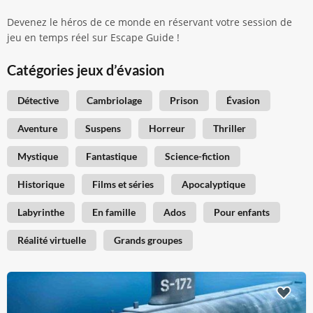
Devenez le héros de ce monde en réservant votre session de
jeu en temps réel sur Escape Guide !
Catégories jeux d’évasion
Détective
Cambriolage
Prison
Évasion
Aventure
Suspens
Horreur
Thriller
Mystique
Fantastique
Science-fiction
Historique
Films et séries
Apocalyptique
Labyrinthe
En famille
Ados
Pour enfants
Réalité virtuelle
Grands groupes