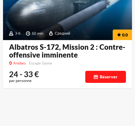
3-6
60 min
Средний
0.0
Albatros S-172, Mission 2 : Contre-
offensive imminente
Antibes
Escape Game
24 - 33
€
Réserver
par personne