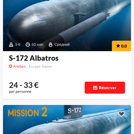
3-6
60 min
Средний
0.0
S-172 Albatros
Antibes
Escape Game
24 - 33
€
Réserver
par personne