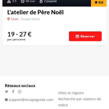
3-5
60 min
Средний
0.0
L'atelier de Père Noël
Tours
Escape Game
19 - 27
€
Réserver
par personne
Réseaux sociaux
Villes et régions
Recherche par stations de
support@escapeguide.com
métro