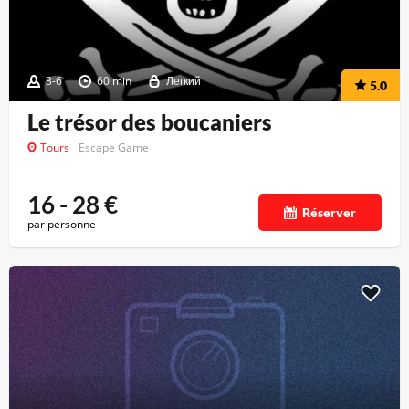
3-6
60 min
Легкий
5.0
Le trésor des boucaniers
Tours
Escape Game
16 - 28
€
Réserver
par personne