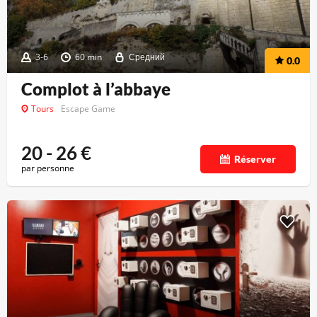
3-6
60 min
Средний
0.0
Complot à l’abbaye
Tours
Escape Game
20 - 26
€
Réserver
par personne