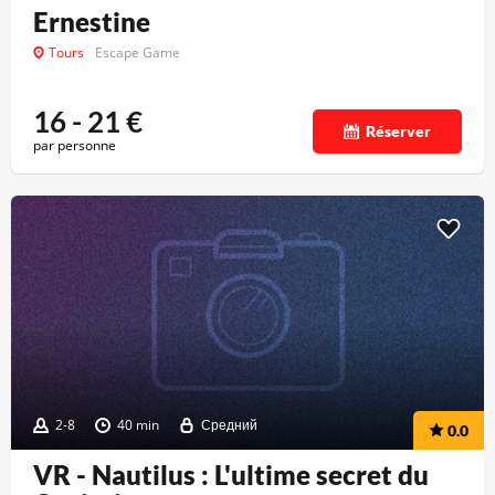
Ernestine
Tours
Escape Game
16 - 21
€
Réserver
par personne
2-8
40 min
Средний
0.0
VR - Nautilus : L'ultime secret du