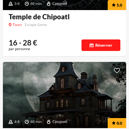
3-6
60 min
Средний
5.0
Temple de Chipoatl
Tours
Escape Game
16 - 28
€
Réserver
par personne
4-8
60 min
Средний
0.0