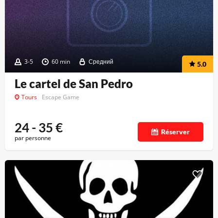
3-5
60 min
Средний
5.0
Le cartel de San Pedro
Tours
Escape Game
24 - 35
€
Réserver
par personne