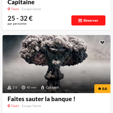
Capitaine
Tours
Escape Game
25 - 32
€
Réserver
par personne
2-5
60 min
Средний
0.0
Faites sauter la banque !
Tours
Escape Game