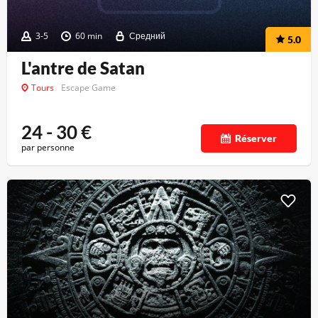
3-5
60 min
Средний
5.0
L'antre de Satan
Tours
Escape Game
24 - 30
€
Réserver
par personne