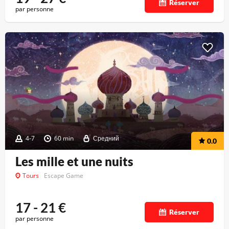
Réserver
par personne
4-7
60 min
Средний
0.0
Les mille et une nuits
Tours
Escape Game
17 - 21
€
Réserver
par personne