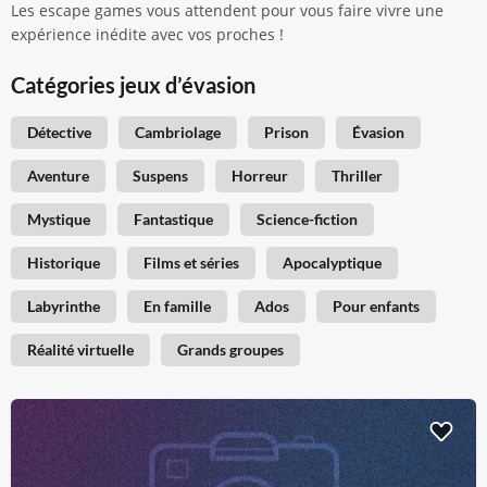
Les escape games vous attendent pour vous faire vivre une
expérience inédite avec vos proches !
Catégories jeux d’évasion
Détective
Cambriolage
Prison
Évasion
Aventure
Suspens
Horreur
Thriller
Mystique
Fantastique
Science-fiction
Historique
Films et séries
Apocalyptique
Labyrinthe
En famille
Ados
Pour enfants
Réalité virtuelle
Grands groupes