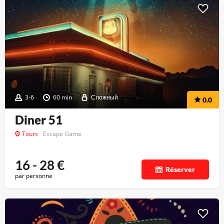
3-6
60 min
Сложный
0.0
Diner 51
Tours
Escape Game
16 - 28
€
Réserver
par personne