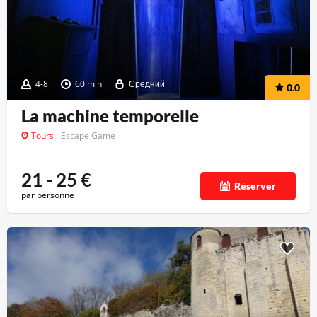
4-8
60 min
Средний
0.0
La machine temporelle
Tours
Escape Game
21 - 25
€
Réserver
par personne