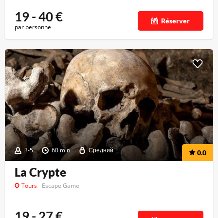
19 - 40
€
Réserver
par personne
3-5
60 min
Средний
0.0
La Crypte
Tours
Escape Game
19 - 27
€