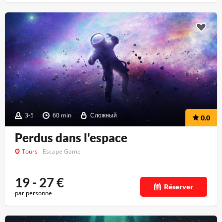
3-5
60 min
Сложный
0.0
Perdus dans l'espace
Tours
Escape Game
19 - 27
€
Réserver
par personne