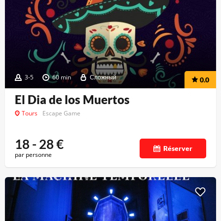
3-5
60 min
Сложный
0.0
El Dia de los Muertos
Tours
Escape Game
18 - 28
€
Réserver
par personne