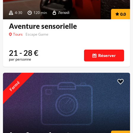
4-30
120 min
Легкий
0.0
Aventure sensorielle
Tours
Escape Game
21 - 28
€
Réserver
par personne
Fermé