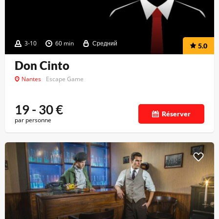
3-10
60 min
Средний
5.0
Don Cinto
Nantes
Escape Game
19 - 30
€
Réserver
par personne