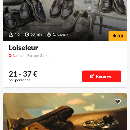
4-6
60 min
Сложный
0.0
Loiseleur
Nantes
Escape Game
21 - 37
€
Réserver
par personne