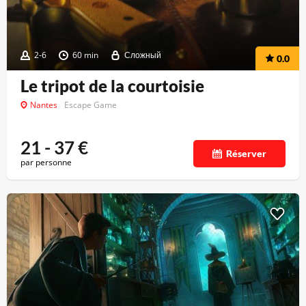
2-6
60 min
Сложный
0.0
Le tripot de la courtoisie
Nantes
Escape Game
21 - 37
€
Réserver
par personne