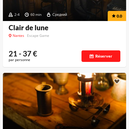
2-4
60 min
Средний
0.0
Clair de lune
Nantes
Escape Game
21 - 37
€
Réserver
par personne