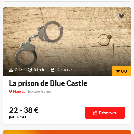
2-18
60 min
Сложный
0.0
La prison de Blue Castle
Nantes
Escape Game
22 - 38
€
Réserver
par personne