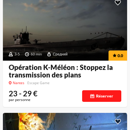
3-5
60 min
Средний
0.0
Opération K-Méléon : Stoppez la
transmission des plans
Nantes
Escape Game
23 - 29
€
Réserver
par personne