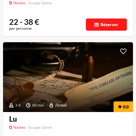
Nantes
Escape Game
22 - 38
€
Réserver
par personne
3-6
60 min
Легкий
0.0
Lu
Nantes
Escape Game