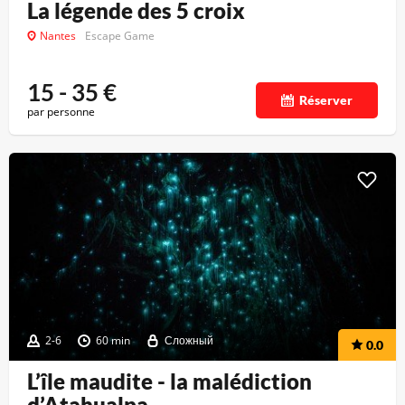
La légende des 5 croix
Nantes
Escape Game
15 - 35
€
Réserver
par personne
2-6
60 min
Сложный
0.0
L’île maudite - la malédiction
d’Atahualpa