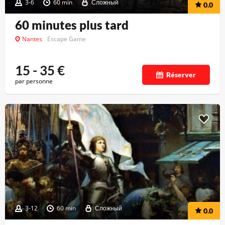
3-6
60 min
Сложный
0.0
60 minutes plus tard
Nantes
Escape Game
15 - 35
€
Réserver
par personne
3-12
60 min
Сложный
0.0