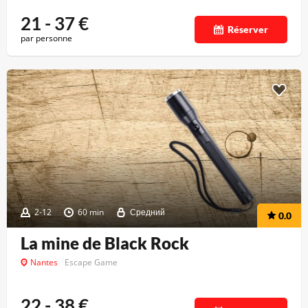
21 - 37
€
Réserver
par personne
2-12
60 min
Средний
0.0
La mine de Black Rock
Nantes
Escape Game
22 - 38
€