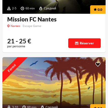
2-5
60 min
Средний
0.0
Mission FC Nantes
Nantes
Escape Game
21 - 25
€
Réserver
par personne
Fermé
3-10
60 min
Средний