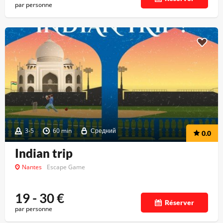
par personne
3-5
60 min
Средний
0.0
Indian trip
Nantes
Escape Game
19 - 30
€
Réserver
par personne