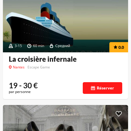
3-15
60 min
Средний
0.0
La croisière infernale
Nantes
Escape Game
19 - 30
€
Réserver
par personne