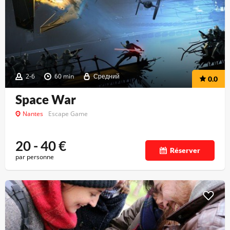
2-6
60 min
Средний
0.0
Space War
Nantes
Escape Game
20 - 40
€
Réserver
par personne