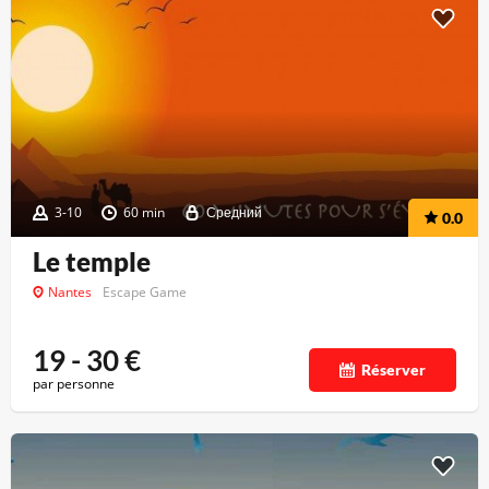
3-10
60 min
Средний
0.0
Le temple
Nantes
Escape Game
19 - 30
€
Réserver
par personne