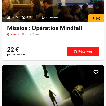
4-15
120 min
Средний
0.0
Mission : Opération Mindfall
Nantes
Escape Game
22
€
Réserver
par personne