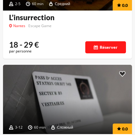
2-5
60 min
Средний
0.0
L’insurrection
Nantes
Escape Game
18 - 29
€
Réserver
par personne
3-12
60 min
Сложный
0.0