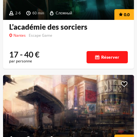
2-6
60 min
Сложный
0.0
L’académie des sorciers
Nantes
Escape Game
17 - 40
€
Réserver
par personne