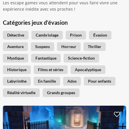
Les escape games vous attendent pour vous faire vivre une
expérience inédite avec vos proches !
Catégories jeux d’évasion
Détective
Cambriolage
Prison
Évasion
Aventure
Suspens
Horreur
Thriller
Mystique
Fantastique
Science-fiction
Historique
Films et séries
Apocalyptique
Labyrinthe
En famille
Ados
Pour enfants
Réalité virtuelle
Grands groupes