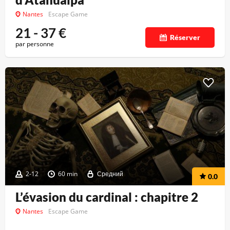
Nantes
Escape Game
21 - 37
€
Réserver
par personne
2-12
60 min
Средний
0.0
L’évasion du cardinal : chapitre 2
Nantes
Escape Game