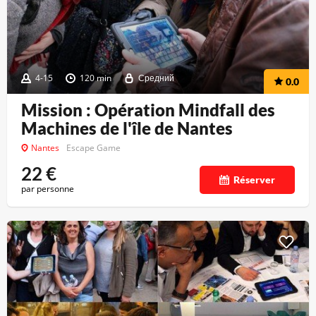
4-15
120 min
Средний
0.0
Mission : Opération Mindfall des
Machines de l'île de Nantes
Nantes
Escape Game
22
€
Réserver
par personne