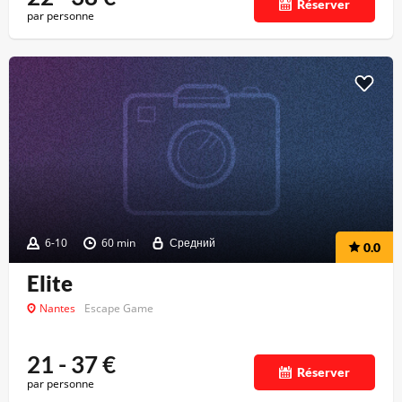
Réserver
par personne
6-10
60 min
Средний
0.0
Elite
Nantes
Escape Game
21 - 37
€
Réserver
par personne