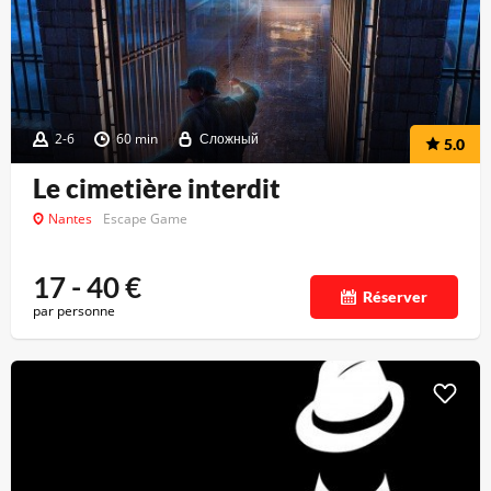
2-6
60 min
Сложный
5.0
Le cimetière interdit
Nantes
Escape Game
17 - 40
€
Réserver
par personne