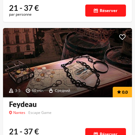
21 - 37
€
Réserver
par personne
3-5
60 min
Средний
0.0
Feydeau
Nantes
Escape Game
21 - 37
€
Réserver