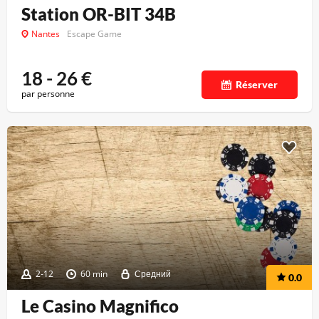
Station OR-BIT 34B
Nantes
Escape Game
18 - 26
€
Réserver
par personne
2-12
60 min
Средний
0.0
Le Casino Magnifico