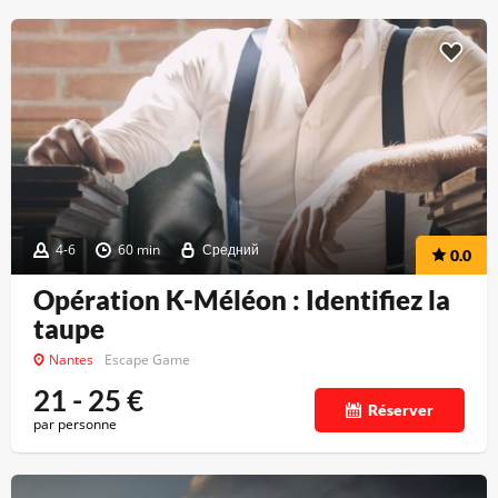
4-6
60 min
Средний
0.0
Opération K-Méléon : Identifiez la
taupe
Nantes
Escape Game
21 - 25
€
Réserver
par personne