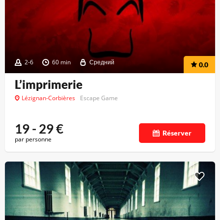
2-6
60 min
Средний
0.0
L’imprimerie
Lézignan-Corbières
Escape Game
19 - 29
€
Réserver
par personne