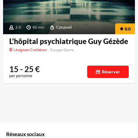
2-5
60 min
Средний
0.0
L’hôpital psychiatrique Guy Gézède
Lézignan-Corbières
Escape Game
15 - 25
€
Réserver
par personne
Réseaux sociaux