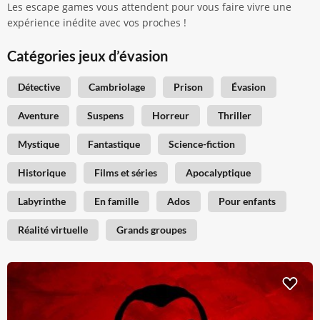
Les escape games vous attendent pour vous faire vivre une
expérience inédite avec vos proches !
Catégories jeux d’évasion
Détective
Cambriolage
Prison
Évasion
Aventure
Suspens
Horreur
Thriller
Mystique
Fantastique
Science-fiction
Historique
Films et séries
Apocalyptique
Labyrinthe
En famille
Ados
Pour enfants
Réalité virtuelle
Grands groupes