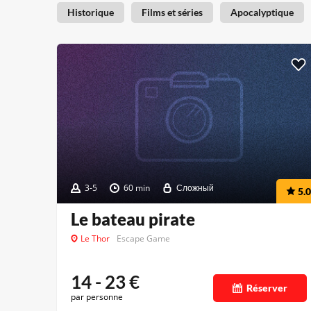
Historique
Films et séries
Apocalyptique
3-5
60 min
Сложный
5.0
Le bateau pirate
Le Thor
Escape Game
14 - 23
€
Réserver
par personne