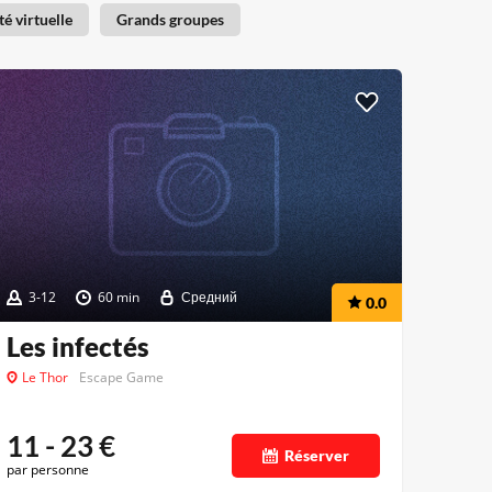
té virtuelle
Grands groupes
3-12
60 min
Средний
0.0
Les infectés
Le Thor
Escape Game
11 - 23
€
Réserver
par personne