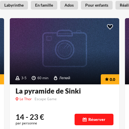
Labyrinthe
En famille
Ados
Pour enfants
Réali
3-5
60 min
Легкий
0.0
La pyramide de Sinki
Le Thor
Escape Game
14 - 23
€
Réserver
par personne