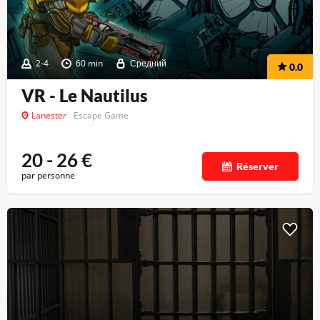
2-4
60 min
Средний
0.0
VR - Le Nautilus
Lanester
Escape Game
20 - 26
€
Réserver
par personne