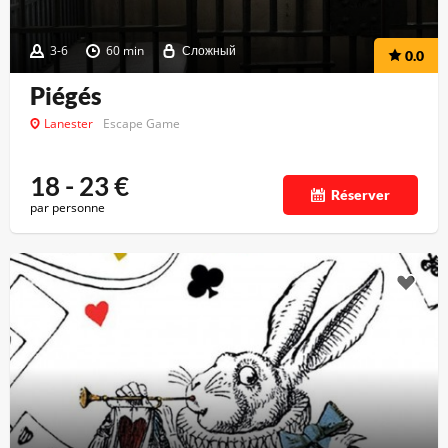
3-6
60 min
Сложный
0.0
Piégés
Lanester
Escape Game
18 - 23
€
Réserver
par personne