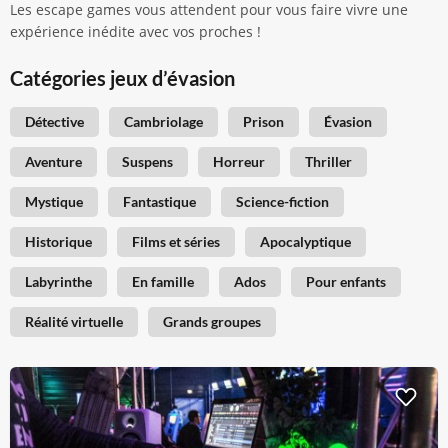
Les escape games vous attendent pour vous faire vivre une
expérience inédite avec vos proches !
Catégories jeux d’évasion
Détective
Cambriolage
Prison
Évasion
Aventure
Suspens
Horreur
Thriller
Mystique
Fantastique
Science-fiction
Historique
Films et séries
Apocalyptique
Labyrinthe
En famille
Ados
Pour enfants
Réalité virtuelle
Grands groupes