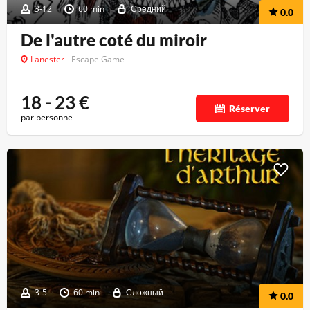
3-12
60 min
Средний
0.0
De l'autre coté du miroir
Lanester
Escape Game
18 - 23
€
Réserver
par personne
3-5
60 min
Сложный
0.0