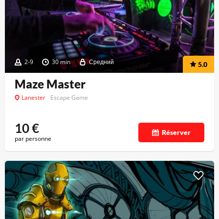
2-9
30 min
Средний
5.0
Maze Master
Lanester
Escape Game
10
€
Réserver
par personne