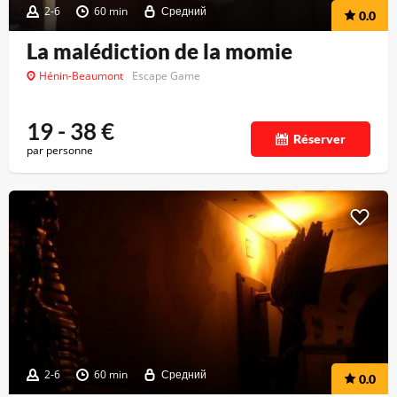
2-6
60 min
Средний
0.0
La malédiction de la momie
Hénin-Beaumont
Escape Game
19 - 38
€
Réserver
par personne
2-6
60 min
Средний
0.0