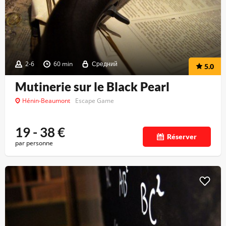
2-6
60 min
Средний
5.0
Mutinerie sur le Black Pearl
Hénin-Beaumont
Escape Game
19 - 38
€
Réserver
par personne