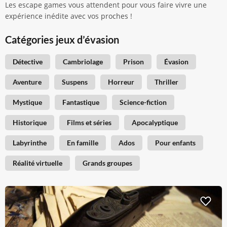
Les escape games vous attendent pour vous faire vivre une
expérience inédite avec vos proches !
Catégories jeux d’évasion
Détective
Cambriolage
Prison
Évasion
Aventure
Suspens
Horreur
Thriller
Mystique
Fantastique
Science-fiction
Historique
Films et séries
Apocalyptique
Labyrinthe
En famille
Ados
Pour enfants
Réalité virtuelle
Grands groupes