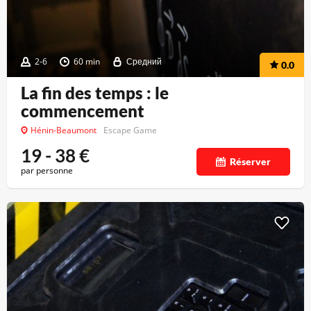
2-6
60 min
Средний
0.0
La fin des temps : le
commencement
Hénin-Beaumont
Escape Game
19 - 38
€
Réserver
par personne