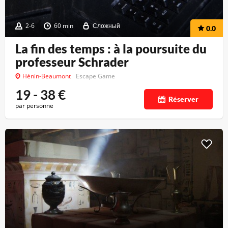
2-6
60 min
Сложный
0.0
La fin des temps : à la poursuite du
professeur Schrader
Hénin-Beaumont
Escape Game
19 - 38
€
Réserver
par personne