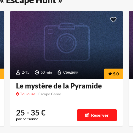
2-15
60 min
Средний
5.0
Le mystère de la Pyramide
Toulouse
Escape Game
25 - 35
€
Réserver
par personne