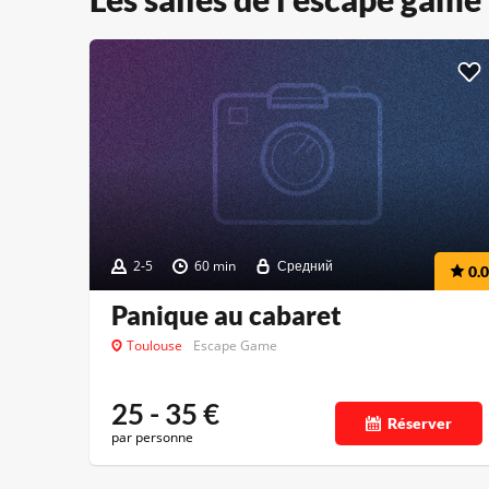
2-5
60 min
Средний
0.0
Panique au cabaret
Toulouse
Escape Game
25 - 35
€
Réserver
par personne