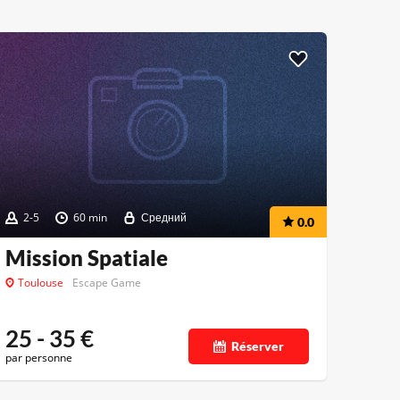
2-5
60 min
Средний
0.0
Mission Spatiale
Toulouse
Escape Game
25 - 35
€
Réserver
par personne