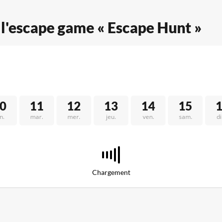
e l'escape game « Escape Hunt »
0
11
12
13
14
15
n.
mar.
mer.
jeu.
ven.
sam.
d
Chargement