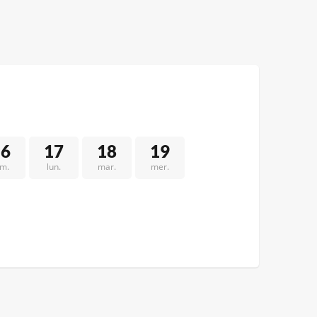
16
17
18
19
im.
lun.
mar.
mer.