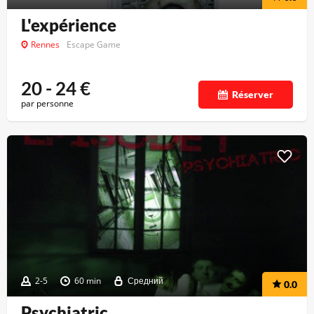
L'expérience
Rennes
Escape Game
20 - 24
€
Réserver
par personne
2-5
60 min
Средний
0.0
Psychiatric