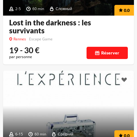
2-5
60 min
Сложный
0.0
Lost in the darkness : les
survivants
Rennes
Escape Game
19 - 30
€
Réserver
par personne
6-15
60 min
Средний
0.0