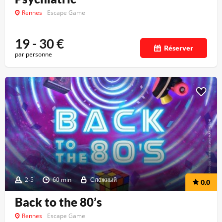
Rennes
Escape Game
19 - 30
€
Réserver
par personne
2-5
60 min
Сложный
0.0
Back to the 80’s
Rennes
Escape Game