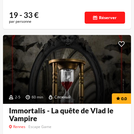
19 - 33
€
Réserver
par personne
2-5
60 min
Сложный
0.0
Immortalis - La quête de Vlad le
Vampire
Rennes
Escape Game