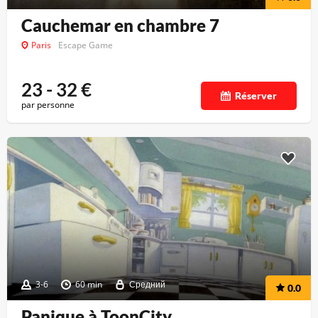
Cauchemar en chambre 7
Paris
Escape Game
23 - 32
€
Réserver
par personne
3-6
60 min
Средний
0.0
Panique à ToonCity