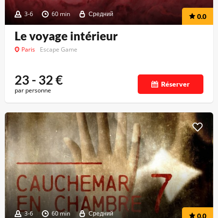
3-6
60 min
Средний
0.0
Le voyage intérieur
Paris
Escape Game
23 - 32
€
Réserver
par personne
3-6
60 min
Средний
0.0