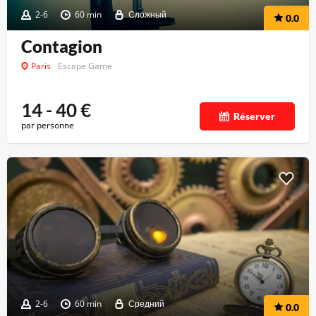
2-6
60 min
Сложный
0.0
Contagion
Paris
Escape Game
14 - 40
€
Réserver
par personne
2-6
60 min
Средний
0.0