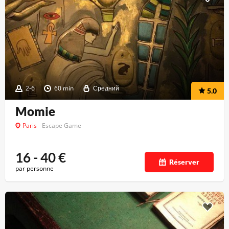
2-6
60 min
Средний
5.0
Momie
Paris
Escape Game
16 - 40
€
Réserver
par personne