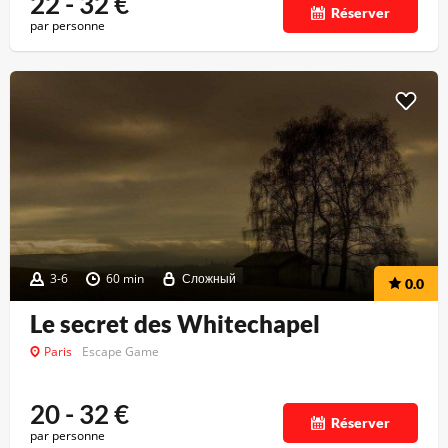
22 - 32
€
Réserver
par personne
3-6
60 min
Сложный
0.0
Le secret des Whitechapel
Paris
Escape Game
20 - 32
€
Réserver
par personne