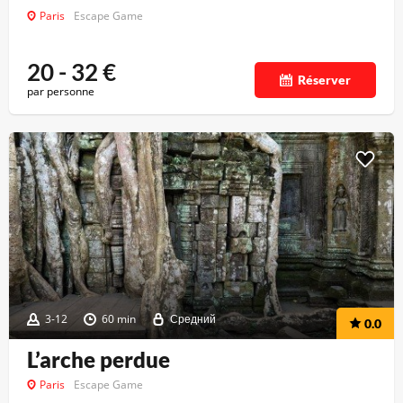
Paris
Escape Game
20 - 32
€
Réserver
par personne
3-12
60 min
Средний
0.0
L’arche perdue
Paris
Escape Game