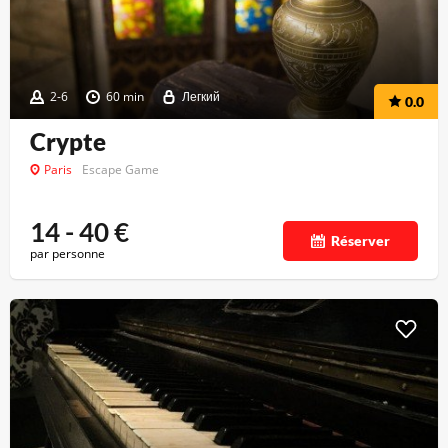
2-6
60 min
Легкий
0.0
Crypte
Paris
Escape Game
14 - 40
€
Réserver
par personne