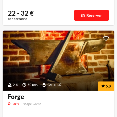
22 - 32
€
Réserver
par personne
2-6
60 min
Сложный
5.0
Forge
Paris
Escape Game