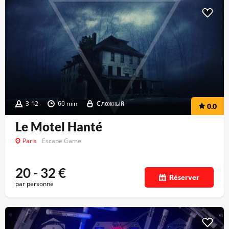
3-12
60 min
Сложный
0.0
Le Motel Hanté
Paris
Escape Game
20 - 32
€
Réserver
par personne