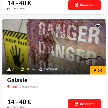
14 - 40
€
Réserver
par personne
2-6
60 min
Сложный
5.0
Galaxie
Paris
Escape Game
14 - 40
€
Réserver
par personne