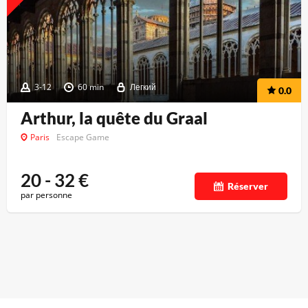
3-12
60 min
Легкий
0.0
Arthur, la quête du Graal
Paris
Escape Game
20 - 32
€
Réserver
par personne