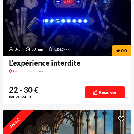
3-5
60 min
Средний
0.0
L'expérience interdite
Paris
Escape Game
22 - 30
€
Réserver
par personne
Fermé