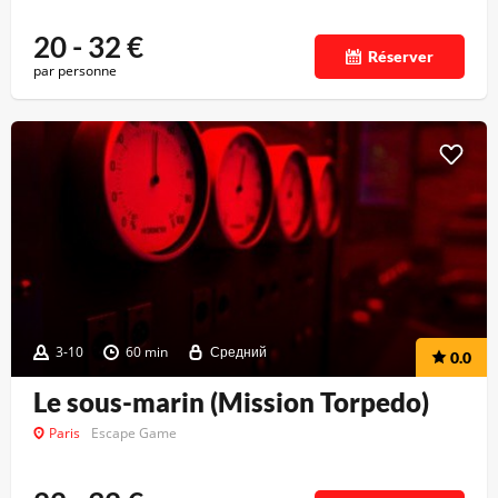
20 - 32
€
Réserver
par personne
3-10
60 min
Средний
0.0
Le sous-marin (Mission Torpedo)
Paris
Escape Game