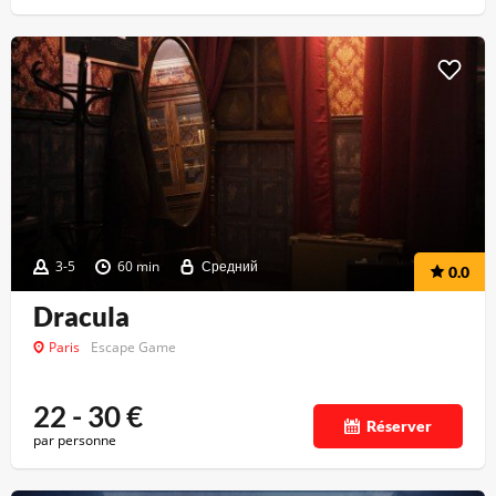
3-5
60 min
Средний
0.0
Dracula
Paris
Escape Game
22 - 30
€
Réserver
par personne