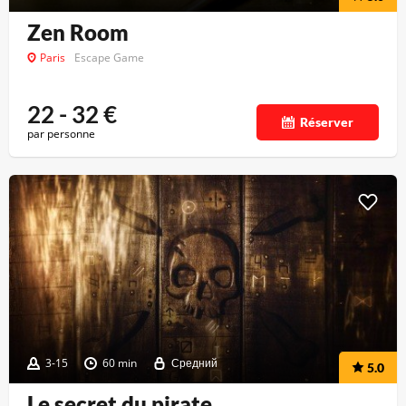
Zen Room
Paris
Escape Game
22 - 32
€
Réserver
par personne
3-15
60 min
Средний
5.0
Le secret du pirate