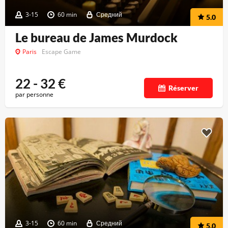
3-15
60 min
Средний
5.0
Le bureau de James Murdock
Paris
Escape Game
22 - 32
€
Réserver
par personne
3-15
60 min
Средний
5.0