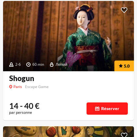
2-6
60 min
Легкий
5.0
Shogun
Paris
Escape Game
14 - 40
€
Réserver
par personne