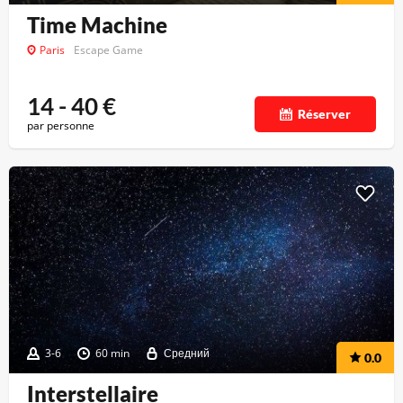
Time Machine
Paris
Escape Game
14 - 40
€
Réserver
par personne
3-6
60 min
Средний
0.0
Interstellaire