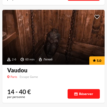
2-6
60 min
Легкий
5.0
Vaudou
Paris
Escape Game
14 - 40
€
Réserver
par personne