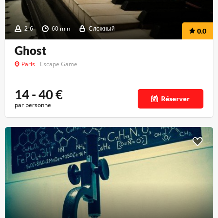
2-6
60 min
Сложный
0.0
Ghost
Paris
Escape Game
14 - 40
€
Réserver
par personne