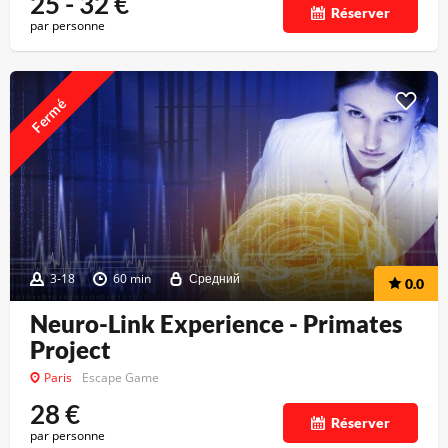
25 - 32
€
Réserver
par personne
Fermé
3-18
60 min
Средний
0.0
Neuro-Link Experience - Primates
Project
Paris
Escape Game
28
€
Réserver
par personne