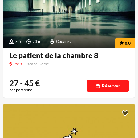
3-5
70 min
Средний
0.0
Le patient de la chambre 8
Paris
Escape Game
27 - 45
€
Réserver
par personne