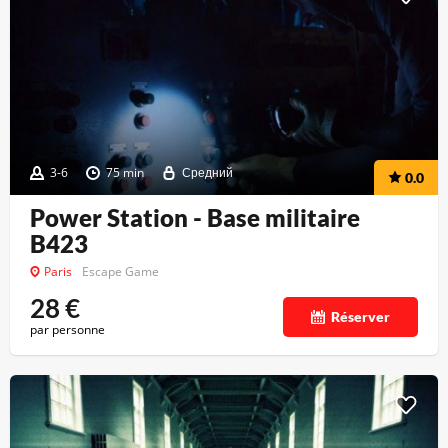
3-6
75 min
Средний
0.0
Power Station - Base militaire
B423
Paris
Escape Game
28
€
Réserver
par personne