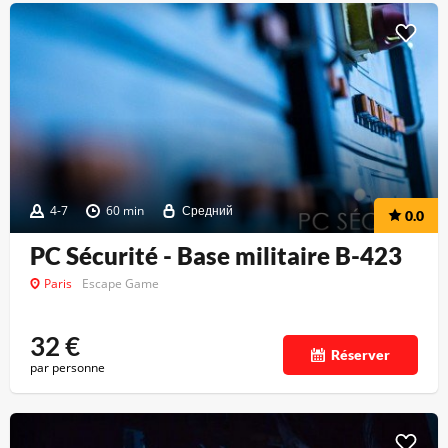
4-7
60 min
Средний
0.0
PC Sécurité - Base militaire B-423
Paris
Escape Game
32
€
Réserver
par personne