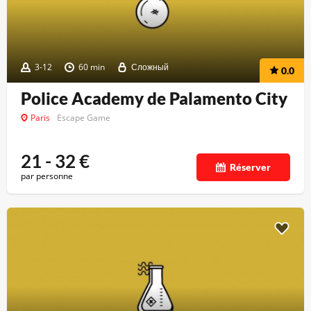
3-12
60 min
Сложный
0.0
Police Academy de Palamento City
Paris
Escape Game
21 - 32
€
Réserver
par personne