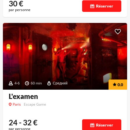
30
€
Réserver
par personne
4-6
60 min
Средний
0.0
L'examen
Paris
Escape Game
24 - 32
€
Réserver
par personne