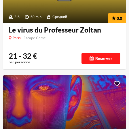
3-6
60 min
Средний
0.0
Le virus du Professeur Zoltan
Paris
Escape Game
21 - 32
€
Réserver
par personne