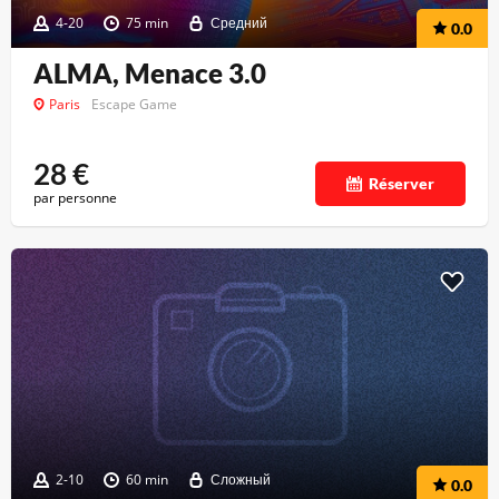
4-20
75 min
Средний
0.0
ALMA, Menace 3.0
Paris
Escape Game
28
€
Réserver
par personne
2-10
60 min
Сложный
0.0