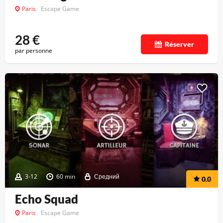
Paris
Escape Game
28
€
Réserver
par personne
3-12
60 min
Средний
0.0
Echo Squad
Paris
Escape Game