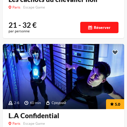
Paris
Escape Game
21 - 32
€
Réserver
par personne
2-6
60 min
Средний
5.0
L.A Confidential
Paris
Escape Game