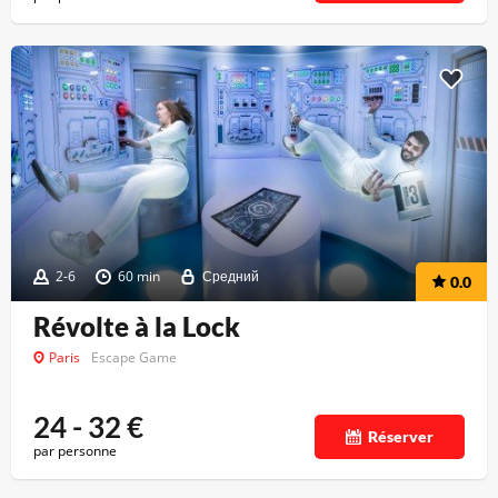
2-6
60 min
Средний
0.0
Révolte à la Lock
Paris
Escape Game
24 - 32
€
Réserver
par personne