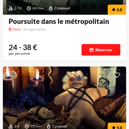
2-10
60 min
Сложный
5.0
Poursuite dans le métropolitain
Paris
Escape Game
24 - 38
€
Réserver
par personne
2-6
75 min
Средний
5.0