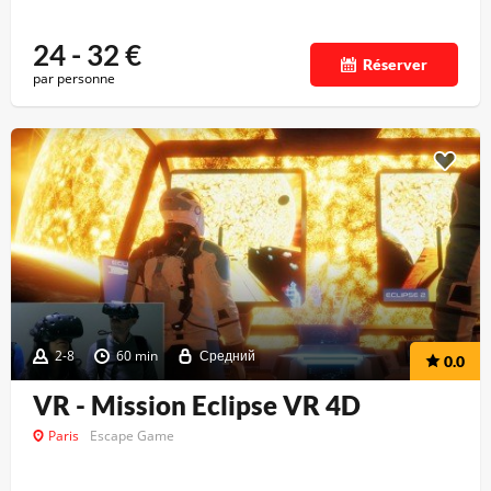
24 - 32
€
Réserver
par personne
2-8
60 min
Средний
0.0
VR - Mission Eclipse VR 4D
Paris
Escape Game