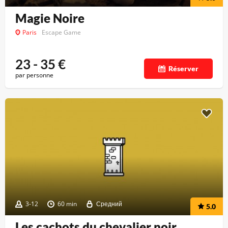
Magie Noire
Paris
Escape Game
23 - 35
€
Réserver
par personne
3-12
60 min
Средний
5.0
Les cachots du chevalier noir