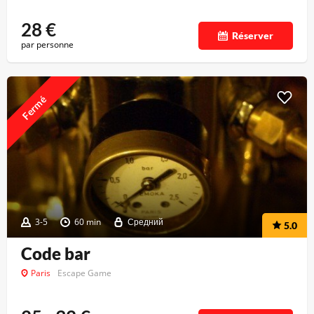
28
€
Réserver
par personne
Fermé
3-5
60 min
Средний
5.0
Code bar
Paris
Escape Game