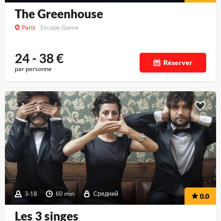
The Greenhouse
Paris
Escape Game
24 - 38
€
Réserver
par personne
3-18
60 min
Средний
0.0
Les 3 singes