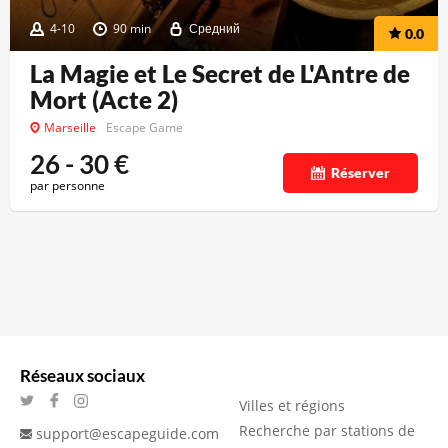
4-10
90 min
Средний
0.0
La Magie et Le Secret de L'Antre de
Mort (Acte 2)
Marseille
Escape Game
26 - 30
€
Réserver
par personne
Réseaux sociaux
Villes et régions
Recherche par stations de
support@escapeguide.com