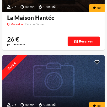
2-6
60 min
Средний
0.0
La Maison Hantée
Marseille
Escape Game
26
€
Réserver
par personne
Fermé
2-6
60 min
Средний
0.0