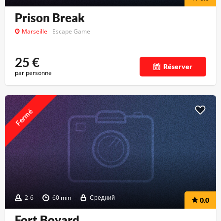
Prison Break
Marseille
Escape Game
25
€
Réserver
par personne
Fermé
2-6
60 min
Средний
0.0
Fort Boyard