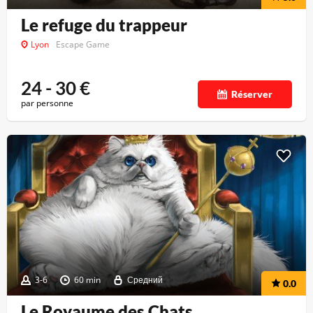
Le refuge du trappeur
Lyon
Escape Game
24 - 30
€
Réserver
par personne
3-6
60 min
Средний
0.0
Le Royaume des Chats