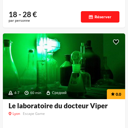
18 - 28
€
Réserver
par personne
4-7
60 min
Средний
0.0
Le laboratoire du docteur Viper
Lyon
Escape Game