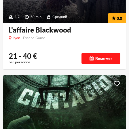
2-7
60 min
Средний
0.0
L'affaire Blackwood
Lyon
Escape Game
21 - 40
€
Réserver
par personne