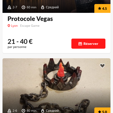
2-7
60 min
Средний
4.5
Protocole Vegas
Lyon
Escape Game
21 - 40
€
Réserver
par personne
2-6
60 min
Средний
5.0