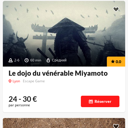
2-6
60 min
Средний
0.0
Le dojo du vénérable Miyamoto
Lyon
Escape Game
24 - 30
€
Réserver
par personne