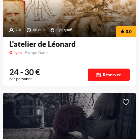
2-6
60 min
Средний
0.0
L'atelier de Léonard
Lyon
Escape Game
24 - 30
€
Réserver
par personne