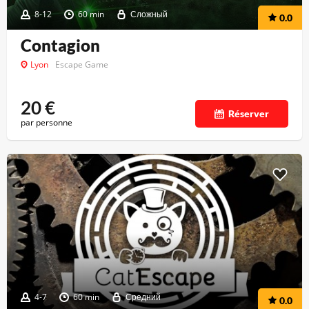
8-12
60 min
Сложный
0.0
Contagion
Lyon
Escape Game
20
€
Réserver
par personne
4-7
60 min
Средний
0.0