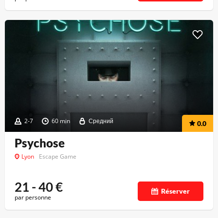
2-7
60 min
Средний
0.0
Psychose
Lyon
Escape Game
21 - 40
€
Réserver
par personne