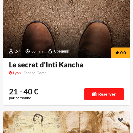
2-7
60 min
Средний
0.0
Le secret d'Inti Kancha
Lyon
Escape Game
21 - 40
€
Réserver
par personne