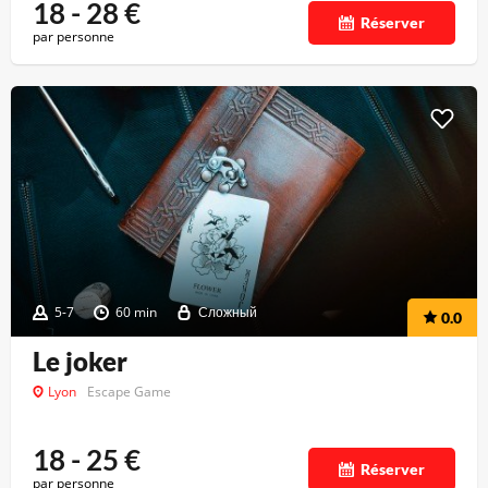
18 - 28
€
Réserver
par personne
5-7
60 min
Сложный
0.0
Le joker
Lyon
Escape Game
18 - 25
€
Réserver
par personne