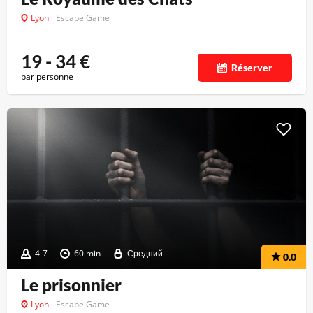
Lyon
Escape Game
19 - 34
€
Réserver
par personne
4-7
60 min
Средний
0.0
Le prisonnier
Lyon
Escape Game