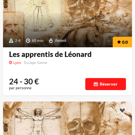
2-4
60 min
Легкий
0.0
Les apprentis de Léonard
Lyon
Escape Game
24 - 30
€
Réserver
par personne