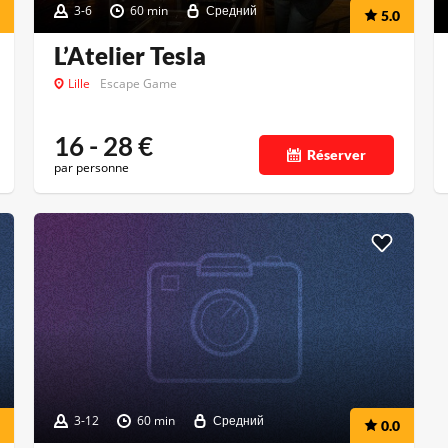
3-6
60 min
Средний
5.0
L’Atelier Tesla
Lille
Escape Game
16 - 28
€
Réserver
par personne
3-12
60 min
Средний
0.0