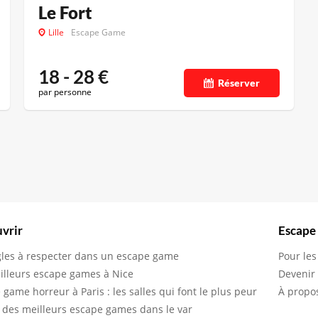
Le Fort
Lille
Escape Game
18 - 28
€
Réserver
par personne
vrir
Escape
gles à respecter dans un escape game
Pour les
illeurs escape games à Nice
Devenir
 game horreur à Paris : les salles qui font le plus peur
À propo
 des meilleurs escape games dans le var