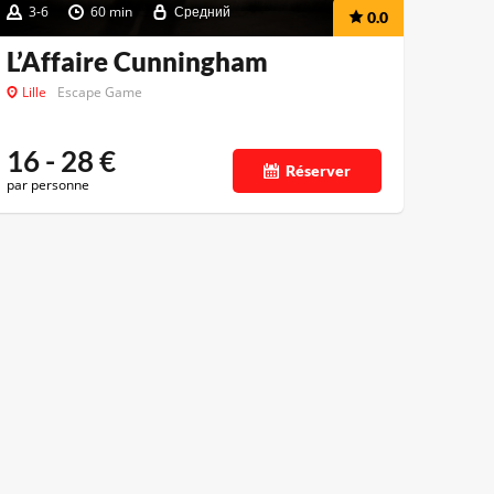
3-6
60 min
Средний
0.0
L’Affaire Cunningham
Lille
Escape Game
16 - 28
€
Réserver
par personne