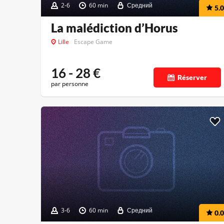
2-6
60 min
Средний
5.0
La malédiction d’Horus
Lille
Escape Game
16 - 28
€
Réserver
par personne
3-6
60 min
Средний
0.0