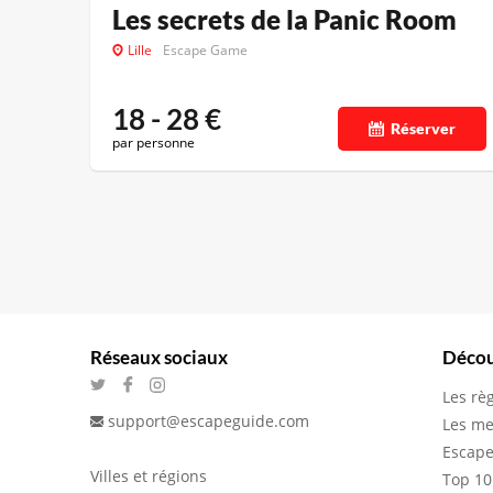
Les secrets de la Panic Room
Lille
Escape Game
18 - 28
€
Réserver
par personne
Réseaux sociaux
Décou
Les rè
support@escapeguide.com
Les me
Escape
Villes et régions
Top 10