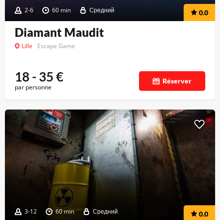
2-6
60 min
Средний
0.0
Diamant Maudit
Lille
Escape Game
18 - 35
€
Réserver
par personne
3-12
60 min
Средний
0.0