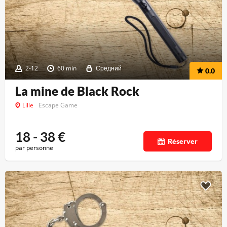
2-12
60 min
Средний
0.0
La mine de Black Rock
Lille
Escape Game
18 - 38
€
Réserver
par personne