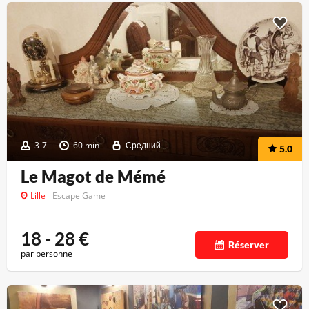
3-7
60 min
Средний
5.0
Le Magot de Mémé
Lille
Escape Game
18 - 28
€
Réserver
par personne