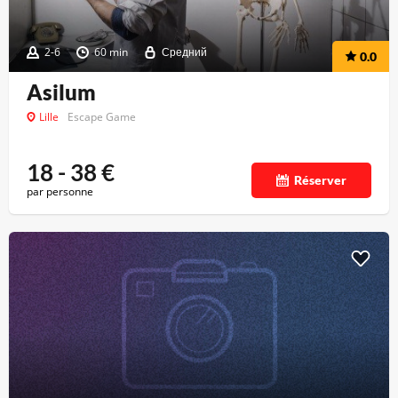
2-6
60 min
Средний
0.0
Asilum
Lille
Escape Game
18 - 38
€
Réserver
par personne