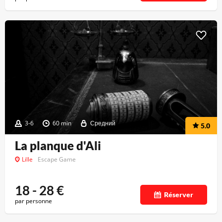
3-6
60 min
Средний
5.0
La planque d'Ali
Lille
Escape Game
18 - 28
€
Réserver
par personne