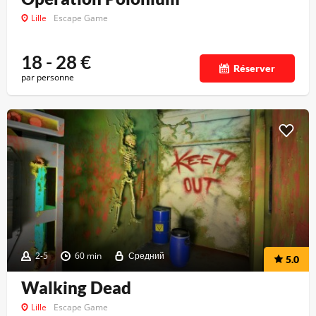
Lille
Escape Game
18 - 28
€
Réserver
par personne
2-5
60 min
Средний
5.0
Walking Dead
Lille
Escape Game