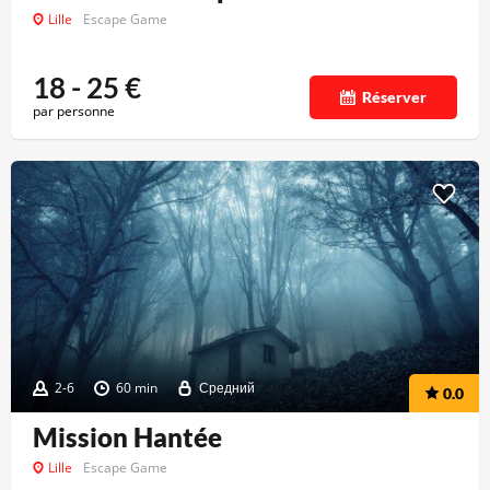
Lille
Escape Game
18 - 25
€
Réserver
par personne
2-6
60 min
Средний
0.0
Mission Hantée
Lille
Escape Game