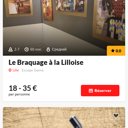
2-7
60 min
Средний
0.0
Le Braquage à la Lilloise
Lille
Escape Game
18 - 35
€
Réserver
par personne