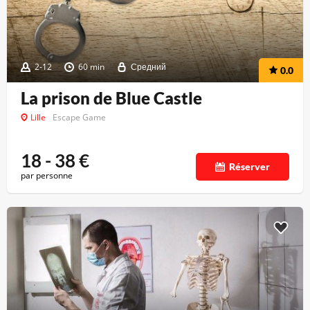
2-12
60 min
Средний
0.0
La prison de Blue Castle
Lille
Escape Game
18 - 38
€
Réserver
par personne