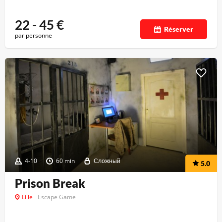
22 - 45
€
Réserver
par personne
4-10
60 min
Сложный
5.0
Prison Break
Lille
Escape Game