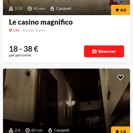
2-12
60 min
Средний
4.0
Le casino magnifico
Lille
Escape Game
18 - 38
€
Réserver
par personne
2-6
60 min
Средний
5.0