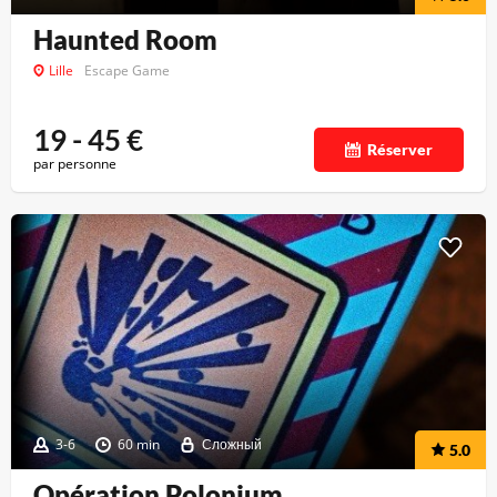
Haunted Room
Lille
Escape Game
19 - 45
€
Réserver
par personne
3-6
60 min
Сложный
5.0
Opération Polonium