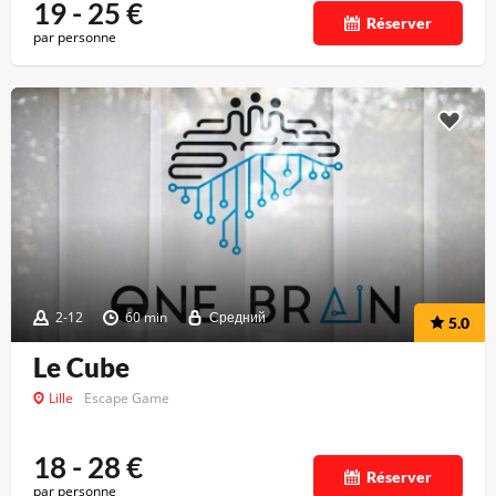
19 - 25
€
Réserver
par personne
2-12
60 min
Средний
5.0
Le Cube
Lille
Escape Game
18 - 28
€
Réserver
par personne