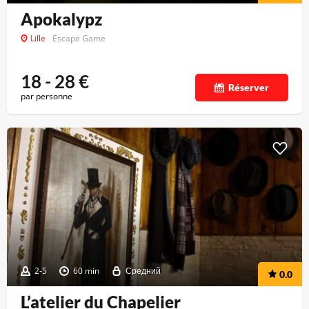
Apokalypz
Lille
Escape Game
18 - 28
€
Réserver
par personne
2-5
60 min
Средний
0.0
L’atelier du Chapelier