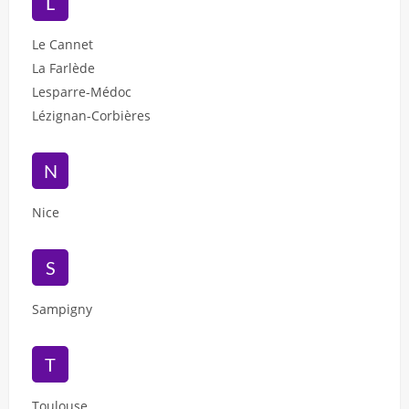
L
Le Cannet
La Farlède
Lesparre-Médoc
Lézignan-Corbières
N
Nice
S
Sampigny
T
Toulouse